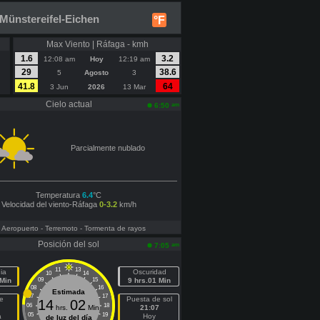
Münstereifel-Eichen
°F
Max Viento | Ráfaga - kmh
1.6
3.2
12:08 am
Hoy
12:19 am
29
38.6
5
Agosto
3
41.8
64
3 Jun
2026
13 Mar
Cielo actual
am
6:50
Parcialmente nublado
Temperatura
6.4
°C
Velocidad del viento-Ráfaga
0-3.2
km/h
- Aeropuerto
- Terremoto
- Tormenta de rayos
Posición del sol
am
7:05
11
13
ia
Oscuridad
10
14
 Min
09
15
9 hrs.01 Min
08
16
Estimada
07
17
e
Puesta de sol
14
02
06
18
hrs.
Min
21:07
05
19
a
Hoy
de luz del día