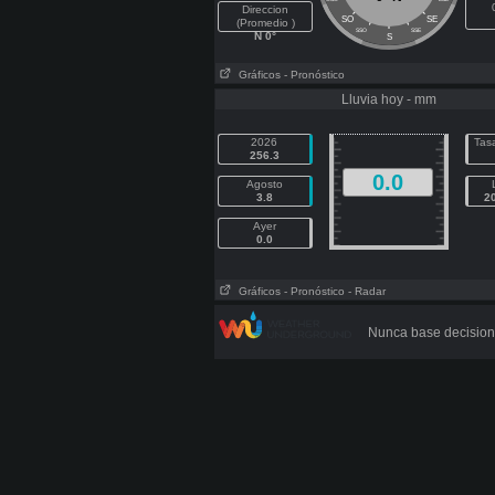
Direccion
SO
SE
(Promedio )
SSO
SSE
N 0°
S
Gráficos
- Pronóstico
Lluvia hoy - mm
2026
Tasa
256.3
0.0
Agosto
3.8
2
Ayer
0.0
Gráficos
- Pronóstico
- Radar
Nunca base decision