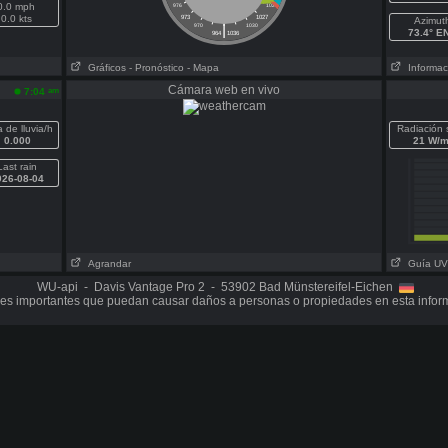
0.0 mph
976
1024
0.0 kts
973
1027
Azimut
|
970
1030
73.4° E
964
1036
Gráficos
- Pronóstico
- Mapa
Informaci
Cámara web en vivo
am
7:04
 de lluvia/h
Radiación 
0.000
21 W/m
Last rain
026-08-04
Agrandar
Guía UV
WU-api - Davis Vantage Pro 2 - 53902 Bad Münstereifel-Eichen
es importantes que puedan causar daños a personas o propiedades en esta infor