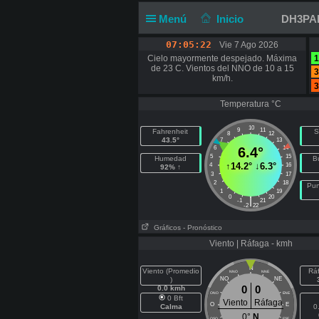
Menú
Inicio
DH3PAE 
07:05:23
Vie 7 Ago 2026
Cielo mayormente despejado. Máxima
1
de 23 C. Vientos del NNO de 10 a 15
3
km/h.
3
Temperatura °C
10
9
11
Fahrenheit
S
8
12
43.5°
7
13
6
6.4°
14
5
15
Humedad
B
↑
14.2°
↓
6.3°
4
16
92% ↑
3
17
2
18
Pun
1
19
0
20
|
-1
21
-2
22
Gráficos
- Pronóstico
Viento | Ráfaga - kmh
N
Viento (Promedio
Rá
NNO
NNE
)
NO
NE
0
0
0.0 kmh
ONO
ENE
0 Bft
Viento
Ráfaga
O
E
Calma
0
0°
N
OSO
ESE