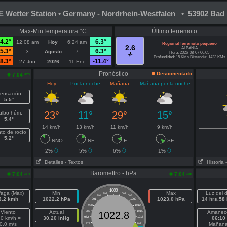
Wetter Station • Germany - Nordrhein-Westfalen • 53902 Bad 
Max-MinTemperatura °C
Último terremoto
4.2°
6.3°
12:08 am
Hoy
6:24 am
Regional Terremoto pequeño
2.6
ALBANIA
5.3°
6.3°
3
Agosto
7
Hora: 2026-08-07 06:05
Profundidad: 15 KMs Distancia: 1423 KMs
8.3°
-11.4°
27 Jun
2026
11 Ene
Pronóstico
Desconectado
am
7:04
Hoy
Por la noche
Mañana
Mañana por la noche
ensación
5.5°
23°
11°
29°
15°
ulbo húm.
5.4°
14 km/h
13 km/h
11 km/h
9 km/h
to de rocío
5.2°
NNO
NE
E
SE
2%
5%
6%
1%
Detalles
- Textos
Historia
Baromettro - hPa
am
am
7:04
7:04
1000
faga (Max)
Min
Max
Luz del d
997
1003
994
1006
3.2 kmh
1022.2 hPa
1023.0 hPa
14 hrs.58
991
1009
988
1012
Viento
Actual
985
1015
Amanec
1022.8
.0 km/h =
30.20 inHg
982
1018
06:10
0.0 m/s
Mañan
979
1021