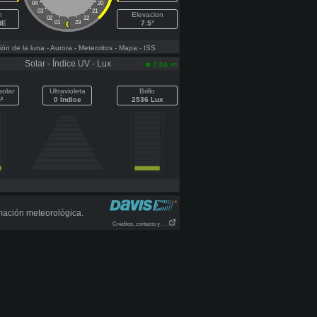
04
20
03
21
h
Elevacion
02
22
NE
01
23
7.5°
ón de la luna
- Aurora
- Meteoritos
- Mapa
- ISS
Solar - Índice UV - Lux
am
7:04
solar
Ultravioleta
Brillo
²
0 Índice
2536 Lux
mación meteorológica.
Créditos, contacto y . . .