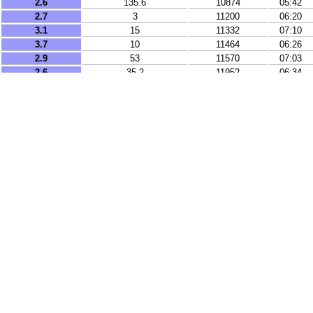
2.6
135.6
10874
05:42
2.7
3
11200
06:20
3.1
15
11332
07:10
3.7
10
11464
06:26
2.9
53
11570
07:03
2.6
35.2
11952
06:34
2.6
36
12200
06:32
2.7
59
13074
05:56
2.5
56
13091
05:54
5
10
17544
05:59
4.4
5
18235
07:13