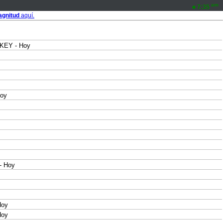
am
7:35
gnitud
aquí.
KEY - Hoy
Hoy
- Hoy
Hoy
Hoy