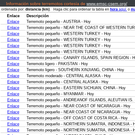
Información sobre terremotos cortesía de
www.emsc-csem.org/
á ordenada por:
distancia (km)
. Haga clic para ordenar la tabla en
hora
aquí.
o
ma
Enlace
Descripción
Enlace
Terremoto pequeño - AUSTRIA - Hoy
Enlace
Terremoto pequeño - NEAR THE COAST OF WESTERN TUR
Enlace
Terremoto pequeño - WESTERN TURKEY - Hoy
Enlace
Terremoto pequeño - WESTERN TURKEY - Hoy
Enlace
Terremoto pequeño - WESTERN TURKEY - Hoy
Enlace
Terremoto pequeño - WESTERN TURKEY - Hoy
Enlace
Terremoto pequeño - CANARY ISLANDS, SPAIN REGION - 
Enlace
Terremoto ligero - PAKISTAN - Hoy
Enlace
Terremoto ligero - SOUTHERN XINJIANG, CHINA - Hoy
Enlace
Terremoto moderado - CENTRAL ALASKA - Hoy
Enlace
Terremoto pequeño - CENTRAL ALASKA - Hoy
Enlace
Terremoto pequeño - EASTERN SICHUAN, CHINA - Hoy
Enlace
Terremoto pequeño - MYANMAR - Hoy
Enlace
Terremoto pequeño - ANDREANOF ISLANDS, ALEUTIAN IS. 
Enlace
Terremoto pequeño - NEAR COAST OF NICARAGUA - Hoy
Enlace
Terremoto pequeño - NEAR COAST OF NICARAGUA - Hoy
Enlace
Terremoto pequeño - OFF COAST OF COSTA RICA - Hoy
Enlace
Terremoto pequeño - NORTHERN SUMATRA, INDONESIA - 
Enlace
Terremoto pequeño - NORTHERN SUMATRA, INDONESIA - 