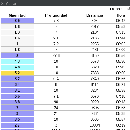
X
Cerrar
La tabla est
Magnitud
Profundidad
Distancia
Hora
3.5
7.8
494
06:42
1.8
7
2017
05:53
1.3
7
2184
07:13
1.6
9.1
2186
06:44
1
7.2
2255
06:02
1.8
7
2461
07:00
2
27.8
3159
06:56
4.3
10
5678
05:30
4.8
10
5820
05:45
5.2
10
7338
06:50
3.2
0.4
7340
06:56
3.4
9
8114
06:21
3.1
10
8284
05:35
3.6
7.1
8678
07:16
3.8
90
9220
06:18
3
24
9305
06:58
3
21
9364
05:38
3.5
10
9695
05:57
2.7
3
10004
06:19