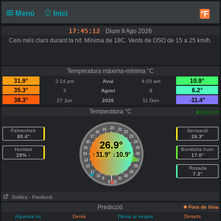
Menú
Inici
°F
17:45:12
Dium 9 Ago 2026
Cels més clars durant la nit. Mínima de 18C. Vents de OSO de 15 a 25 km/h.
Temperatura màxima-mínima °C
31.9°
10.9°
2:14 pm
Avui
4:03 am
35.3°
6.2°
3
Agost
8
38.3°
-11.4°
27 Jun
2026
11 Gen
Temperatura °C
pm
5:44
20
19
21
Fahrenheit
Sensació
18
22
80.4°
26.3°
17
23
16
26.9°
24
15
25
Humitat
Bombeta hum.
↑
31.9°
↓
10.9°
14
26
29% ↑
17.0°
13
27
12
28
Rosada
11
29
7.3°
10
30
|
9
31
8
32
Gràfics
- Predicció
Predicció
Fora de línia
Aquesta nit
Demà
Demà al vespre
Dimarts