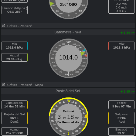
Brisa lleugera
8.0 km/h =
2.2 m/s
256°
OSO
OSO
ESE
5.0 mph
Direcció (Mitjana )
SO
SE
4.3 kts
OSO 256°
SSO
SSE
S
Gràfics
- Predicció
Baròmetre - hPa
pm
5:44
1000
Mín
Màx
997
1003
994
1006
1012.6 hPa
1016.3 hPa
991
1009
988
1012
Actual
985
1015
1014.0
29.94 inHg
982
1018
979
1021
976
1024
973
1027
|
970
1030
964
1036
Gràfics
- Predicció
- Mapa
Posició del Sol
pm
5:45
11
13
Llum del dia
Foscor
10
14
14 Hrs 52 Min
09
15
9 Hrs 07 Min
08
16
Estimat
07
17
Pujada del Sol
Sol posat
3
18
06
18
06:13
Hrs
Min
21:04
05
19
Demà
Avui
De llum del dia
04
20
03
21
Azimut
Elevació
02
22
257.9° OSO
01
23
29.9°