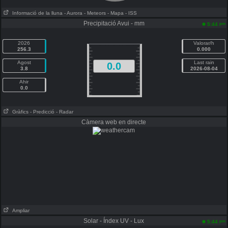
Informació de la lluna
- Aurora
- Meteors
- Mapa
- ISS
Precipitació Avui - mm
pm
5:44
2026
Valorar/h
256.3
0.000
Agost
Last rain
0.0
3.8
2026-08-04
Ahir
0.0
Gràfics
- Predicció
- Radar
Càmera web en directe
Ampliar
Solar - Índex UV - Lux
pm
5:44