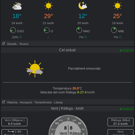
18°
29°
12°
25°
19 km/h
21 km/h
20 km/h
16 km/h
OSO
O
NNO
NNE
23%
-
7%
7%
Detalls
- Textos
Cel actual
pm
5:20
Parcialment ennuvolat
Temperatura
26.9
°C
Velocitat del vent-Ràfega
8-27.4
km/h
Història
- Aeroport
- Terratrèmols
- Llamp
Vent | Ràfega - km/h
pm
5:44
N
Vent (Mitjana )
Ràfega (Màx)
NNO
NNE
8.0 km/h
NO
NE
27.4 km/h
8
8
ONO
ENE
2 Bft
Vent
Vent
Ràfega
O
E