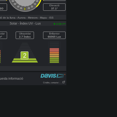
04
20
03
21
Elevació
02
22
OSO
01
23
37.1°
ó de la lluna
- Aurora
- Meteors
- Mapa
- ISS
Solar - Índex UV - Lux
pm
4:58
olar
Ultraviolat
Brillantor
m²
2.7 Índex
66065 Lux
2
uesta informació
Crèdits, contacte i . . .