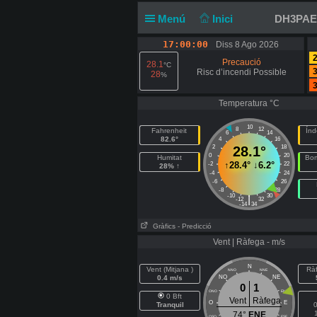
Menú
Inici
DH3PAE 
17:00:01
Diss 8 Ago 2026
2
Precaució
28.1
°C
3
Risc d’incendi Possible
28
%
3
Temperatura °C
10
8
12
Fahrenheit
Índ
6
14
82.6°
4
16
2
28.1°
18
0
20
Humitat
Bom
↑
28.4°
↓
6.2°
-2
22
28% ↑
-4
24
-6
26
-8
28
-10
30
|
-12
32
-14
34
Gràfics
- Predicció
Vent | Ràfega - m/s
N
Vent (Mitjana )
Rà
NNO
NNE
0.4 m/s
NO
NE
0
1
ONO
ENE
0 Bft
Vent
Ràfega
O
E
Tranquil
0
74°
ENE
OSO
ESE