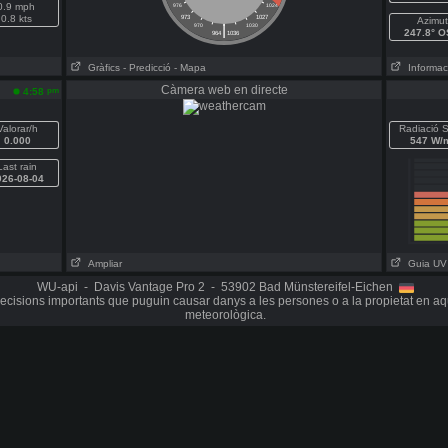
0.9 mph
976
1024
0.8 kts
973
1027
Azimut
|
970
1030
247.8° 
964
1036
Gràfics
- Predicció
- Mapa
Informaci
Càmera web en directe
pm
4:58
Valorar/h
Radiació S
0.000
547 W/
Last rain
026-08-04
Ampliar
Guia UV
WU-api - Davis Vantage Pro 2 - 53902 Bad Münstereifel-Eichen
cisions importants que puguin causar danys a les persones o a la propietat en aq
meteorològica.