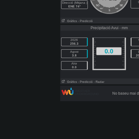
Direcció (Mitjana )
SO
SE
ENE 74°
SSO
SSE
S
Gràfics
- Predicció
Precipitació Avui - mm
2026
256.3
0.0
Agost
3.8
2
Ahir
0.0
Gràfics
- Predicció
- Radar
No baseu mai de