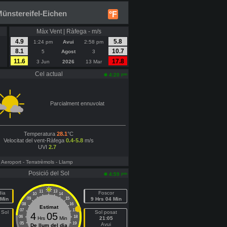
ünstereifel-Eichen
°F
Màx Vent | Ràfega - m/s
4.9
5.8
1:24 pm
Avui
2:58 pm
8.1
10.7
5
Agost
3
11.6
17.8
3 Jun
2026
13 Mar
Cel actual
pm
4:20
Parcialment ennuvolat
Temperatura
28.1
°C
Velocitat del vent-Ràfega
0.4-5.8
m/s
UVI
2.7
- Aeroport
- Terratrèmols
- Llamp
Posició del Sol
pm
4:59
11
13
dia
Foscor
10
14
 Min
09
15
9 Hrs 04 Min
08
16
Estimat
07
17
 Sol
Sol posat
4
05
06
18
Hrs
Min
21:05
05
19
Avui
De llum del dia