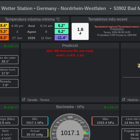
Wetter Station • Germany - Nordrhein-Westfalen • 53902 Bad M
Temperatura màxima-mínima °C
Terratrèmol més recent
8.4°
6.2°
4:38 pm
Avui
6:14 am
Terratrèmol regional Terratrèmol menor
1.6
PYRENEES
5.3°
6.2°
3
Agost
8
Temps: 2026-08-08 14:29
Profunditat: 0 KM Distància: 1009 KM
8.3°
-11.4°
27 Jun
2026
11 Gen
Predicció
pm
4:58
(52): WU forecast file not ready
wufct_ca-ES_s.txt
ex de calor
28.1°
beta hum.
17.5°
Rosada
7.9°
Detalls
- Textos
Història
Baròmetre - hPa
pm
pm
4:58
4:58
1000
fega (Màx)
Mín
Màx
Llum del 
997
1003
994
1006
5.8 m/s
1017.1 hPa
1022.4 hPa
14 Hrs 55
991
1009
988
1012
Vent
Actual
985
1015
Pujada del
1017.1
.4 m/s =
30.03 inHg
982
1018
06:11
1.4 km/h
Demà
979
1021