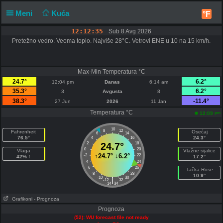
Meni
Kuća
°F
12:12:35
Sub 8 Avg 2026
Pretežno vedro. Veoma toplo. Najviše 28°C. Vetrovi ENE u 10 na 15 km/h.
Max-Min Temperatura °C
24.7°
6.2°
12:04 pm
Danas
6:14 am
35.3°
6.2°
3
Avgusta
8
38.3°
-11.4°
27 Jun
2026
11 Jan
Temperatura °C
pm
12:09
10
8
12
Fahrenheit
Osećaj
6
14
76.5°
24.3°
4
16
2
24.7°
18
0
20
Vlaga
Vlažne sijalice
↑
24.7°
↓
6.2°
-2
22
42% ↑
17.2°
-4
24
-6
26
Tačka Rose
-8
28
10.9°
-10
30
|
-12
32
-14
34
Grafikoni
- Prognoza
Prognoza
(52): WU forecast file not ready