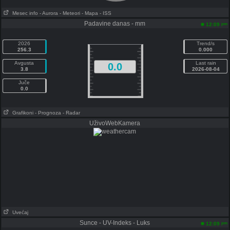
Mesec info
- Aurora
- Meteori
- Mapa
- ISS
Padavine danas - mm
pm
12:09
2026
Trend/s
256.3
0.000
Avgusta
Last rain
0.0
3.8
2026-08-04
Juče
0.0
Grafikoni
- Prognoza
- Radar
UživoWebKamera
Uvećaj
Sunce - UV-Indeks - Luks
pm
12:09