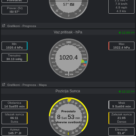
Povetarac
2.2 m/s =
7.9 km/h
57°
ISI
ZJZ
IJI
4.9 mph
Pravac (Sr)
JZ
JI
4.3 kts
ISI 57°
JJZ
JJI
J
Grafikoni
- Prognoza
Vaz.pritisak - hPa
pm
12:09
1000
Min
Max
997
1003
994
1006
1020.4 hPa
1022.4 hPa
991
1009
988
1012
Trenutno
985
1015
1020.4
30.13 inHg
982
1018
979
1021
976
1024
973
1027
|
970
1030
964
1036
Grafikoni
- Prognoza
- Mapa
Pozicija Sunca
pm
12:12
11
13
Obdanica
Mrak
10
14
14 Sati55 min
09
15
9 Sati04 min
08
16
Preostalo
07
17
Izlazak sunca
Zalazak sunca
8
53
06
18
06:11
Sati
min
21:05
05
19
Sutra
Danas
dnevne svetlosti
04
20
03
21
Azimut
Elevacija
02
22
145.7° JI
01
23
51.4°