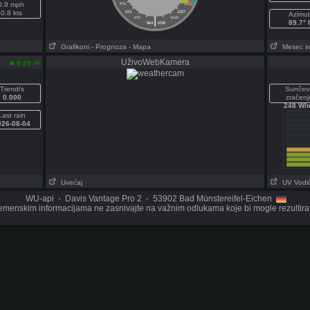
0.9 mph
976
1024
0.8 kts
973
1027
Azimut
|
970
1030
89.7° I
964
1036
Grafikoni
- Prognoza
- Mapa
Mesec in
UživoWebKamera
am
8:29
Trend/s
Sunčev
0.000
zračenj
248 W/
Last rain
026-08-04
Uvećaj
UV Vodi
WU-api - Davis Vantage Pro 2 - 53902 Bad Münstereifel-Eichen
menskim informacijama ne zasnivajte na važnim odlukama koje bi mogle rezultirati