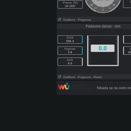
Pravac (Sr)
JZ
JI
IJI 103°
JJZ
JJI
J
Grafikoni
- Prognoza
Padavine danas - mm
2026
256.3
0.0
Avgusta
3.8
2
Juče
0.0
Grafikoni
- Prognoza
- Radar
Nikada se na ovim vre