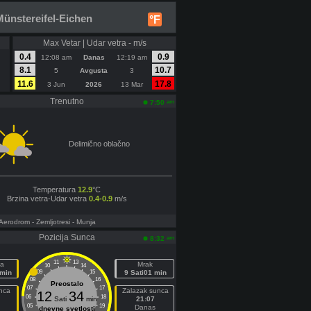
ünstereifel-Eichen
°F
Max Vetar | Udar vetra - m/s
0.4
0.9
12:08 am
Danas
12:19 am
8.1
10.7
5
Avgusta
3
11.6
17.8
3 Jun
2026
13 Mar
Trenutno
am
7:50
Delimično oblačno
Temperatura
12.9
°C
Brzina vetra-Udar vetra
0.4-0.9
m/s
 Aerodrom
- Zemljotresi
- Munja
Pozicija Sunca
am
8:32
11
13
a
Mrak
10
14
 min
09
15
9 Sati01 min
08
16
Preostalo
07
17
nca
Zalazak sunca
12
34
06
18
Sati
min
21:07
05
19
Danas
dnevne svetlosti