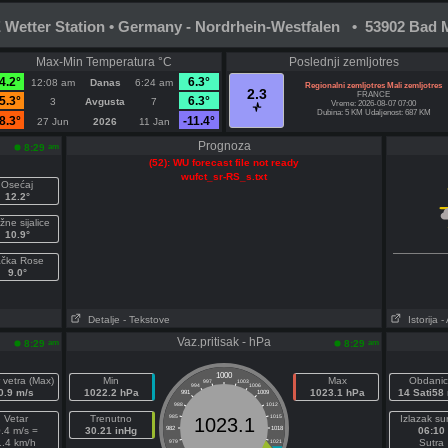
Wetter Station • Germany - Nordrhein-Westfalen • 53902 Bad M
Max-Min Temperatura °C
Poslednji zemljotres
4.2°
6.3°
12:08 am
Danas
6:24 am
Regionalni zemljotres Mali zemljotres
2.3
FRANCE
5.3°
6.3°
3
Avgusta
7
Vreme: 2026-08-07 07:00
Dubina: 5 KM Udaljenost: 687 KM
8.3°
-11.4°
27 Jun
2026
11 Jan
Prognoza
am
8:29
(52): WU forecast file not ready
wufct_sr-RS_s.txt
Osećaj
12.2°
žne sijalice
10.9°
ačka Rose
9.0°
Detalje
- Tekstove
Istorija
-
Vaz.pritisak - hPa
am
am
8:29
8:29
1000
 vetra (Max)
Min
Max
Obdanic
997
1003
994
1006
0.9 m/s
1022.2 hPa
1023.1 hPa
14 Sati58
991
1009
988
1012
Vetar
Trenutno
985
1015
Izlazak su
1023.1
.4 m/s =
30.21 inHg
982
1018
06:10
1.4 km/h
Sutra
979
1021