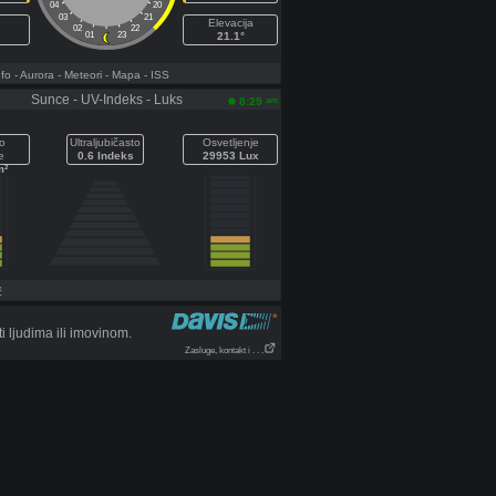
04
20
03
21
Elevacija
02
22
01
23
21.1°
fo
- Aurora
- Meteori
- Mapa
- ISS
Sunce - UV-Indeks - Luks
am
8:29
o
Ultraljubičasto
Osvetljenje
e
0.6 Indeks
29953 Lux
m²
č
 ljudima ili imovinom.
Zasluge, kontakt i . . .