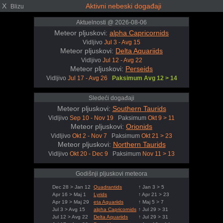
X
Aktivni nebeski događaji
Blizu
Aktuelnosti @ 2026-08-06
Meteor pljuskovi:
alpha Capricornids
Vidljivo
Jul 3 - Avg 15
Meteor pljuskovi:
Delta Aquariids
Vidljivo
Jul 12 - Avg 22
Meteor pljuskovi:
Perseids
Vidljivo
Jul 17 - Avg 26
Paksimum Avg 12 > 14
Sledeći događaji
Meteor pljuskovi:
Southern Taurids
Vidljivo
Sep 10 - Nov 19
Paksimum
Okt 9 > 11
Meteor pljuskovi:
Orionids
Vidljivo
Okt 2 - Nov 7
Paksimum
Okt 21 > 23
Meteor pljuskovi:
Northern Taurids
Vidljivo
Okt 20 - Dec 9
Paksimum
Nov 11 > 13
Godišnji pljuskovi meteora
Dec 28 > Jan 12
Quadrantids
↑ Jan 3 > 5
Apr 16 > Maj 1
Lyrids
↑ Apr 21 > 23
Apr 19 > Maj 29
eta Aquariids
↑ Maj 5 > 7
Jul 3 > Avg 15
alpha Capricornids
↑ Jul 29 > 31
Jul 12 > Avg 22
Delta Aquariids
↑ Jul 29 > 31