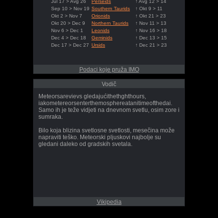
Jul 17 > Avg 26
Perseids
↑ Avg 12 > 14
Sep 10 > Nov 19
Southern Taurids
↑ Okt 9 > 11
Okt 2 > Nov 7
Orionids
↑ Okt 21 > 23
Okt 20 > Dec 9
Northern Taurids
↑ Nov 11 > 13
Nov 6 > Dec 1
Leonids
↑ Nov 16 > 18
Dec 4 > Dec 18
Geminids
↑ Dec 13 > 15
Dec 17 > Dec 27
Ursids
↑ Dec 21 > 23
Podaci koje pruža IMO
Vodič
Meteorsarevievs gledajućithethghthours,
iakometereorsenterthemosphereatanitimeofthedai.
Samo ih je teže vidjeti na dnevnom svetlu, osim zore i
sumraka.
Bilo koja blizina svetlosne svetlosti, mesečina može
napraviti teško. Meteorski pljuskovi najbolje su
gledani daleko od gradskih svetala.
Vikipedia