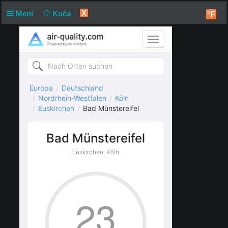
X
Meni
Kuća
°F