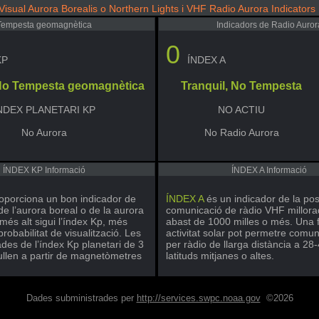
Visual Aurora Borealis o Northern Lights i VHF Radio Aurora Indicators
Tempesta geomagnètica
Indicadors de Radio Auror
0
KP
ÍNDEX A
 No Tempesta geomagnètica
Tranquil, No Tempesta
NDEX PLANETARI KP
NO ACTIU
No Aurora
No Radio Aurora
ÍNDEX KP Informació
ÍNDEX A Informació
oporciona un bon indicador de
ÍNDEX A
és un indicador de la pos
 de l’aurora boreal o de la aurora
comunicació de ràdio VHF millora
més alt sigui l’índex Kp, més
abast de 1000 milles o més. Una f
probabilitat de visualització. Les
activitat solar pot permetre comu
des de l’índex Kp planetari de 3
per ràdio de llarga distància a 2
ullen a partir de magnetòmetres
latituds mitjanes o altes.
Dades subministrades per
http://services.swpc.noaa.gov
©2026