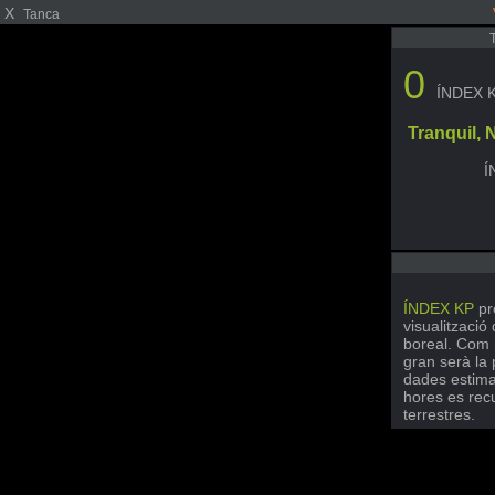
X
Tanca
0
ÍNDEX 
Tranquil,
Í
ÍNDEX KP
pr
visualització
boreal. Com 
gran serà la 
dades estima
hores es rec
terrestres.