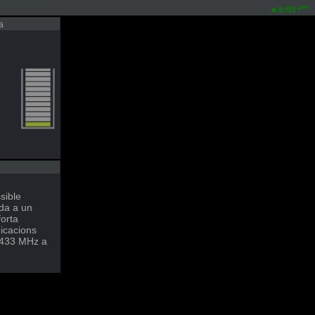
pm
8:05
a
sible
da a un
orta
nicacions
8-433 MHz a