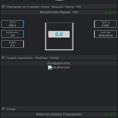
Πληροφορίες για το φεγγάρι
- Αυrora
- Μετεωροί
- Χάρτης
- ISS
Βροχόπτωση σήμερα - mm
am
1:54
2026
Τιμή/ ω
256.3
0.000
Αύγουστος
Last rain
0.0
3.8
2026-08-04
Εχθές
0.0
Γραφικές παραστάσεις
- Πρόβλεψη
- Ραντάρ
Ζω κάμερα ιστός
Enlarge
Φάση της σελήνης Πληροφορίες
am
1:56