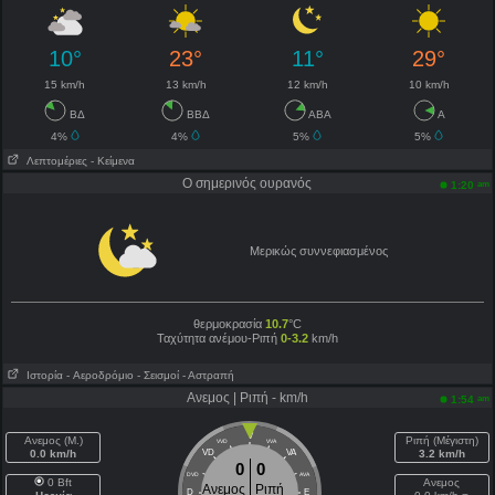
10°
23°
11°
29°
15 km/h
13 km/h
12 km/h
10 km/h
ΒΔ
ΒΒΔ
ΑΒΑ
Α
4%
4%
5%
5%
Λεπτομέριες
- Κείμενα
Ο σημερινός ουρανός
am
1:20
Μερικώς συννεφιασμένος
θερμοκρασία
10.7
°C
Ταχύτητα ανέμου-Ριπή
0-3.2
km/h
Ιστορία
- Aεροδρόμιο
- Σεισμοί
- Αστραπή
Ανεμος | Ριπή - km/h
am
1:54
V
Ανεμος (Μ.)
Ριπή (Μέγιστη)
VVD
VVA
0.0 km/h
VD
VA
3.2 km/h
0
0
DVD
AVA
0 Bft
Ανεμος
Ανεμος
Ριπή
D
E