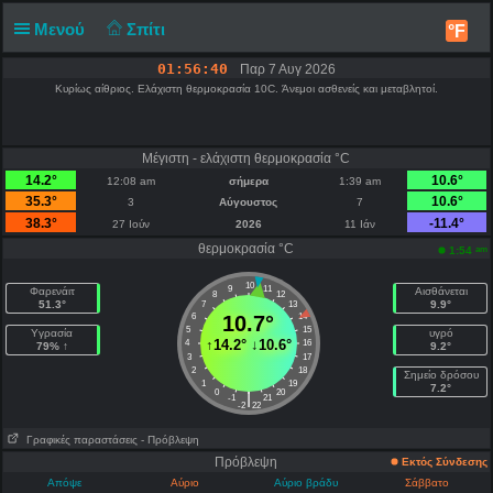
Μενού
Σπίτι
°F
01:56:40
Παρ 7 Αυγ 2026
Κυρίως αίθριος. Ελάχιστη θερμοκρασία 10C. Άνεμοι ασθενείς και μεταβλητοί.
Μέγιστη - ελάχιστη θερμοκρασία °C
14.2°
10.6°
12:08 am
σήμερα
1:39 am
35.3°
10.6°
3
Αύγουστος
7
38.3°
-11.4°
27 Ιούν
2026
11 Ιάν
θερμοκρασία °C
am
1:54
10
9
11
Φαρενάιτ
Αισθάνεται
8
12
51.3°
9.9°
7
13
6
10.7°
14
5
15
Υγρασία
υγρό
↑
14.2°
↓
10.6°
4
16
79% ↑
9.2°
3
17
2
18
Σημείο δρόσου
1
19
7.2°
0
20
|
-1
21
-2
22
Γραφικές παραστάσεις
- Πρόβλεψη
Πρόβλεψη
Εκτός Σύνδεσης
Απόψε
Αύριο
Αύριο βράδυ
Σάββατο