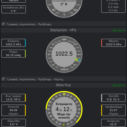
Ηρεμία
0.0 km/h =
0.0 m/s
0°
V
DND
ANA
0.0 mph
Κατεύθυνση (Μ.)
ND
NA
0.0 kts
V 0°
NND
NNA
N
Γραφικές παραστάσεις
- Πρόβλεψη
βαρόμετρο - hPa
am
1:54
1000
Ελάχιστη
Μέγιστη
997
1003
994
1006
1022.2 hPa
1022.5 hPa
991
1009
988
1012
Ρεύμα
985
1015
1022.5
30.19 inHg
982
1018
979
1021
976
1024
973
1027
|
970
1030
964
1036
Γραφικές παραστάσεις
- Πρόβλεψη
- Χάρτης
Θέση Κυρ
am
1:56
11
13
Φως ημέρας
Σκοτάδι
10
14
14 Ω. 58 λ.
09
15
9 Ω. 01 λ.
08
16
Εκτιμώμενη
07
17
Ανατολή
ηλιοβασίλεμα
4
12
06
18
06:08
Ω.
λ.
21:07
05
19
σήμερα
σήμερα
Μέχρι την
04
20
ανατολή
03
21
Aζιμούθιο
Ανύψωση
02
22
4.6° V
01
23
-22.9°