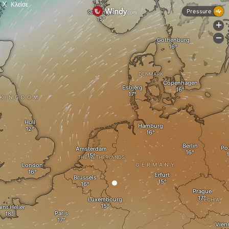
X
Κλείσε