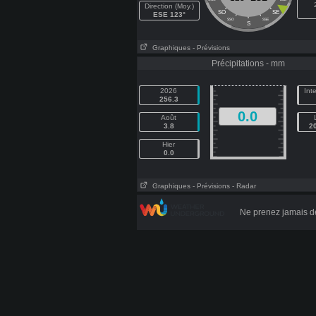
Direction (Moy.)
SO
SE
ESE 123°
SSO
SSE
S
Graphiques
- Prévisions
Précipitations - mm
2026
Int
256.3
0.0
Août
3.8
2
Hier
0.0
Graphiques
- Prévisions
- Radar
Ne prenez jamais d