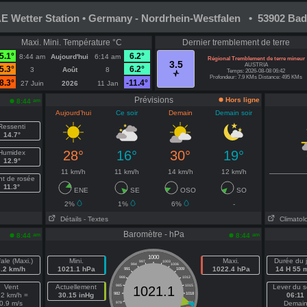
 Wetter Station • Germany - Nordrhein-Westfalen • 53902 Bad
Maxi. Mini. Température °C
Dernier tremblement de terre
5.1°
6.2°
8:44 am
Aujourd'hui
6:14 am
Régional Tremblement de terre mineur
3.5
AUSTRIA
5.3°
6.2°
3
Août
8
Temps: 2026-08-08 06:42
Profondeur: 7.9 KMs Distance: 495 KMs
8.3°
-11.4°
27 Juin
2026
11 Jan
Prévisions
Hors ligne
am
8:44
Aujourd’hui
Ce soir
Demain
Demain soir
Ressenti
14.7°
28°
16°
30°
19°
Humidex
12.9°
11 km/h
11 km/h
14 km/h
12 km/h
nt de rosée
11.3°
ENE
SE
OSO
SO
2%
1%
6%
-
Détails
- Textes
Climatol
Baromètre - hPa
am
am
8:44
8:44
1000
ale (Maxi.)
Mini.
Maxi.
Durée du j
997
1003
994
1006
3.2 km/h
1021.1 hPa
1022.4 hPa
14 H 55 
991
1009
988
1012
Vent
Actuellement
985
1015
Lever du so
1021.1
.2 km/h =
30.15 inHg
982
1018
06:11
0.9 m/s
Demai
979
1021