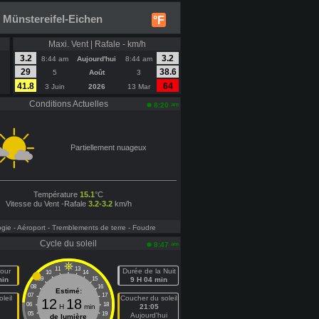
 Münstereifel-Eichen
°F
Maxi. Vent | Rafale - km/h
3.2
3.2
8:44 am
Aujourd'hui
8:44 am
29
38.6
5
Août
3
41.8
64
3 Juin
2026
13 Mar
Conditions Actuelles
am
8:20
Partiellement nuageux
Température
15.1
°C
Vitesse du Vent -Rafale
3.2-3.2
km/h
ogie
- Aéroport
- Tremblements de terre
- Foudre
Cycle du soleil
am
8:47
11
13
our
Durée de la Nuit
10
14
min
09
15
9 H 04 min
08
16
Estimé:
07
17
leil
Coucher du soleil
12
18
06
18
H
min
21:05
05
19
n
Aujourd'hui
de lumière