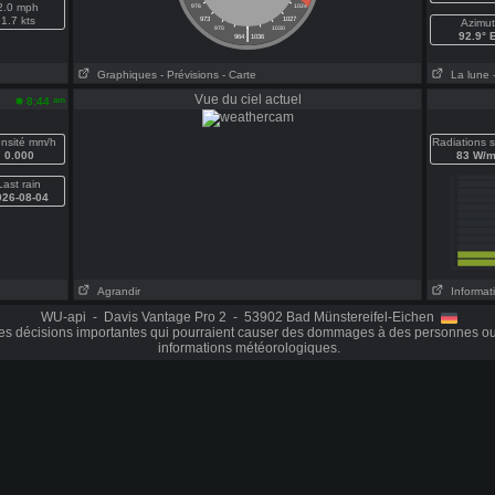
2.0 mph
976
1024
1.7 kts
973
1027
Azimut
|
970
1030
92.9° 
964
1036
Graphiques
- Prévisions
- Carte
La lune
Vue du ciel actuel
am
8:44
ensité mm/h
Radiations s
0.000
83 W/m
Last rain
026-08-04
Agrandir
Informati
WU-api - Davis Vantage Pro 2 - 53902 Bad Münstereifel-Eichen
es décisions importantes qui pourraient causer des dommages à des personnes ou
informations météorologiques.