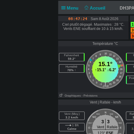
Menu
Accueil
DH3PAE
08:47:25
Sam 8 Août 2026
Ciel plutôt dégagé. Maximales : 28 °C.
1
Vents ENE soufflant de 10 à 15 km/h.
3
3
Température °C
10
9
11
Fahrenheit
8
12
59.2°
7
13
6
15.1°
14
5
15
Humidité
↑
15.1°
↓
6.2°
4
16
78% ↑
3
17
2
18
Poi
1
19
0
20
|
-1
21
-2
22
Graphiques
- Prévisions
Vent | Rafale - km/h
N
Vent (Moy.)
Raf
NNO
NNE
3.2 km/h
NO
NE
3
3
ONO
ENE
1 Bft
Vent
Rafale
O
E
Calme
3
123°
ESE
OSO
ESE