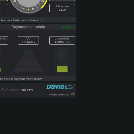
04
20
03
21
Élévation
02
22
E
01
23
23.3°
- Aurore
- Météores
- Carte
- ISS
Rayonnement solaire
am
8:44
olaire
UV
Luminosité
²
0.9 Index
10024 Lux
ons sur le rayonnement solaire
 à des biens sur ces
Crédits, contact et . . .