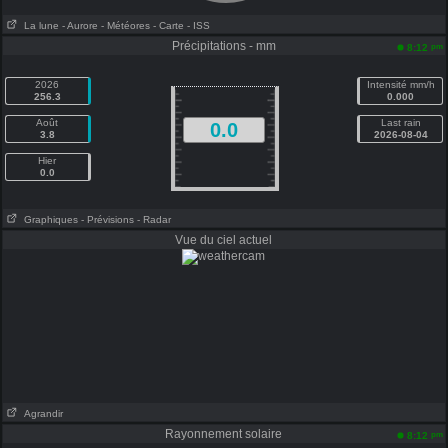
La lune
- Aurore
- Météores
- Carte
- ISS
Précipitations - mm
pm
8:12
2026
Intensité mm/h
256.3
0.000
Août
Last rain
0.0
3.8
2026-08-04
Hier
0.0
Graphiques
- Prévisions
- Radar
Vue du ciel actuel
Agrandir
Rayonnement solaire
pm
8:12