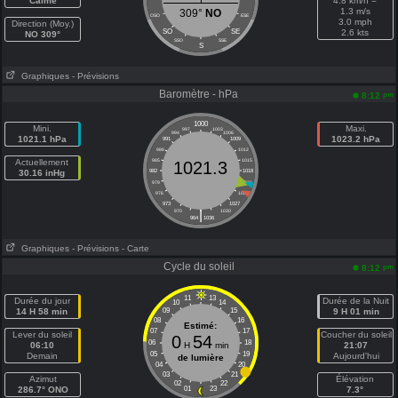
Calme
4.8 km/h =
1.3 m/s
309°
NO
OSO
ESE
3.0 mph
Direction (Moy.)
SO
SE
2.6 kts
NO 309°
SSO
SSE
S
Graphiques
- Prévisions
Baromètre - hPa
pm
8:12
1000
Mini.
Maxi.
997
1003
994
1006
1021.1 hPa
1023.2 hPa
991
1009
988
1012
Actuellement
985
1015
1021.3
30.16 inHg
982
1018
979
1021
976
1024
973
1027
|
970
1030
964
1036
Graphiques
- Prévisions
- Carte
Cycle du soleil
pm
8:12
11
13
Durée du jour
Durée de la Nuit
10
14
14 H 58 min
09
15
9 H 01 min
08
16
Estimé:
07
17
Lever du soleil
Coucher du soleil
0
54
06
18
06:10
H
min
21:07
05
19
Demain
Aujourd'hui
de lumière
04
20
03
21
Azimut
Élévation
02
22
286.7° ONO
01
23
7.3°