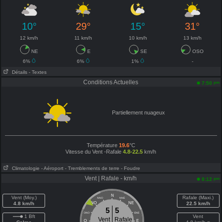
10°
29°
15°
31°
12 km/h
11 km/h
10 km/h
13 km/h
NE
E
SE
OSO
6%
6%
1%
-
Détails
- Textes
Conditions Actuelles
pm
7:50
Partiellement nuageux
Température
19.6
°C
Vitesse du Vent -Rafale
4.8-22.5
km/h
Climatologie
- Aéroport
- Tremblements de terre
- Foudre
Vent | Rafale - km/h
pm
8:12
N
Vent (Moy.)
Rafale (Maxi.)
NNO
NNE
4.8 km/h
NO
NE
22.5 km/h
5
5
ONO
ENE
1 Bft
Vent
Vent
Rafale
O
E