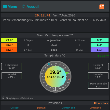
Menu
Accueil
°F
20:12:41
Ven 7 Août 2026
Partiellement nuageux. Minimales : 10 °C. Vents NE soufflant de 10 à 15 km/h.
Maxi. Mini. Température °C
23.4°
6.3°
2:59 pm
Aujourd'hui
6:24 am
35.3°
6.3°
3
Août
7
38.3°
-11.4°
27 Juin
2026
11 Jan
Température °C
pm
8:12
10
8
12
Fahrenheit
Ressenti
6
14
67.3°
18.9°
4
16
2
19.6°
18
0
20
Humidité
Humidex
↑
23.4°
↓
6.3°
-2
22
48% ↑
14.0°
-4
24
-6
26
Point de rosée
-8
28
8.2°
-10
30
|
-12
32
-14
34
Graphiques
- Prévisions
Prévisions
Hors ligne
Ce soir
Demain
Demain soir
Dimanche