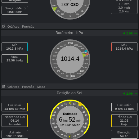
Aragem
4.8 km/h =
1.3 m/s
239°
OSO
OSO
LSL
3.0 mph
Direção (Méd )
SO
SL
2.6 kts
OSO 239°
SSO
SSL
S
Gráficos
- Previsão
Barómetro - hPa
pm
2:08
1000
Mín
Máx
997
1003
994
1006
1012.3 hPa
1014.4 hPa
991
1009
988
1012
Atual
985
1015
1014.4
29.96 inHg
982
1018
979
1021
976
1024
973
1027
|
970
1030
964
1036
Gráficos
- Previsão
- Mapa
Posição do Sol
pm
2:09
11
13
Luz solar
Escuridão
10
14
14 hrs 49 min
09
15
9 hrs 11 min
08
16
Estimado
07
17
Nascer do Sol
Pôr do Sol
6
52
06
18
06:14
hrs
min
21:02
05
19
Amanhã
Hoje
De Luz Solar
04
20
03
21
Azimute
Elevação
02
22
192.9° SSO
01
23
54.4°