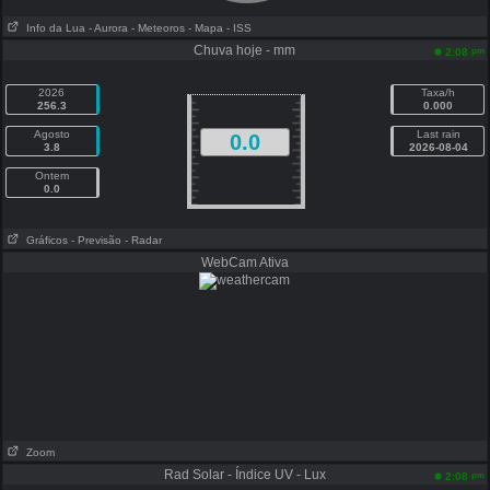
Info da Lua
- Aurora
- Meteoros
- Mapa
- ISS
Chuva hoje - mm
pm
2:08
2026
Taxa/h
256.3
0.000
Agosto
Last rain
0.0
3.8
2026-08-04
Ontem
0.0
Gráficos
- Previsão
- Radar
WebCam Ativa
Zoom
Rad Solar - Índice UV - Lux
pm
2:08