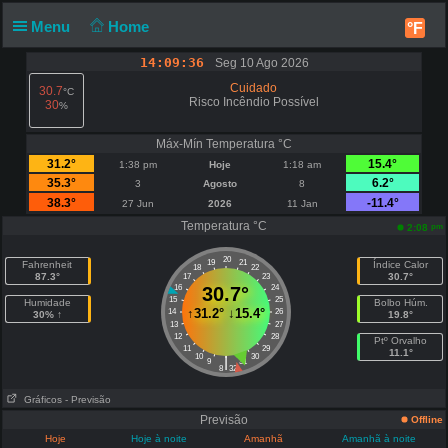
Menu
Home
°F
14:09:36
Seg 10 Ago 2026
Cuidado
30.7
°C
Risco Incêndio Possível
30
%
Máx-Mín Temperatura °C
31.2°
15.4°
1:38 pm
Hoje
1:18 am
35.3°
6.2°
3
Agosto
8
38.3°
-11.4°
27 Jun
2026
11 Jan
Temperatura °C
pm
2:08
20
19
21
Fahrenheit
Índice Calor
18
22
87.3°
30.7°
17
23
16
30.7°
24
15
25
Humidade
Bolbo Húm.
↑
31.2°
↓
15.4°
14
26
30% ↑
19.8°
13
27
12
28
Ptº Orvalho
11
29
11.1°
10
30
|
9
31
8
32
Gráficos
- Previsão
Previsão
Offline
Hoje
Hoje à noite
Amanhã
Amanhã à noite