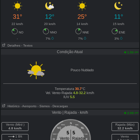
31°
12°
25°
11°
22 km/h
20 km/h
14 km/h
15 km/h
NO
NNO
NNE
ENE
-
7%
7%
3%
Detalhes
- Textos
Condição Atual
pm
1:50
Pouco Nublado
Temperatura
30.7
°C
Vel. Vento-Rajada
4.8-32.2
km/h
IUV
5.5
Histórico
- Aeroporto
- Sismos
- Descargas
Vento | Rajada - km/h
pm
2:08
N
Vento (Méd )
Rajada (Máx)
NNO
NNL
4.8 km/h
NO
NL
32.2 km/h
5
5
ONO
LNL
1 Bft
Vento
Vento
Rajada
O
E