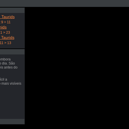
 Taurids
 9 > 11
nids
21 > 23
 Taurids
11 > 13
 embora
o dia. São
eis antes do
cil a
 mais visíveis