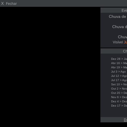
X
Fechar
Eve
Chuva de
Chuva d
Chuv
Visível
Ju
Ch
Dez 28 > Ja
Abr 16 > Ma
Abr 19 > Ma
Jul 3 > Ago
Jul 12 > Ag
Jul 17 > Ag
Set 10 > No
Out 2 > Nov
Out 20 > De
Nov 6 > Dez
Dez 4 > De
Dez 17 > D
D