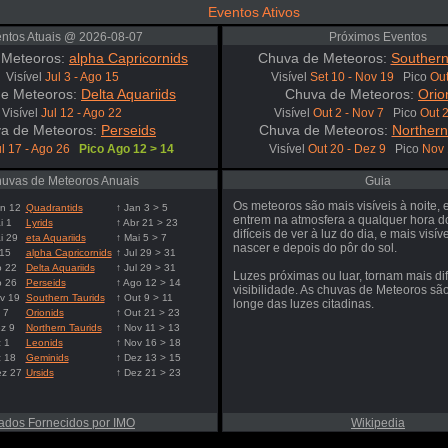
Eventos Ativos
ntos Atuais @ 2026-08-07
Próximos Eventos
 Meteoros:
alpha Capricornids
Chuva de Meteoros:
Southern
Visível
Jul 3 - Ago 15
Visível
Set 10 - Nov 19
Pico
Out
e Meteoros:
Delta Aquariids
Chuva de Meteoros:
Orio
Visível
Jul 12 - Ago 22
Visível
Out 2 - Nov 7
Pico
Out 
a de Meteoros:
Perseids
Chuva de Meteoros:
Northern
l 17 - Ago 26
Pico Ago 12 > 14
Visível
Out 20 - Dez 9
Pico
Nov 
uvas de Meteoros Anuais
Guia
Os meteoros são mais visíveis à noite,
n 12
Quadrantids
↑ Jan 3 > 5
entrem na atmosfera a qualquer hora d
i 1
Lyrids
↑ Abr 21 > 23
difíceis de ver à luz do dia, e mais visív
i 29
eta Aquariids
↑ Mai 5 > 7
nascer e depois do pôr do sol.
 15
alpha Capricornids
↑ Jul 29 > 31
o 22
Delta Aquariids
↑ Jul 29 > 31
Luzes próximas ou luar, tornam mais difí
o 26
Perseids
↑ Ago 12 > 14
visibilidade. As chuvas de Meteoros são
v 19
Southern Taurids
↑ Out 9 > 11
longe das luzes citadinas.
 7
Orionids
↑ Out 21 > 23
z 9
Northern Taurids
↑ Nov 11 > 13
 1
Leonids
↑ Nov 16 > 18
z 18
Geminids
↑ Dez 13 > 15
ez 27
Ursids
↑ Dez 21 > 23
ados Fornecidos por IMO
Wikipedia