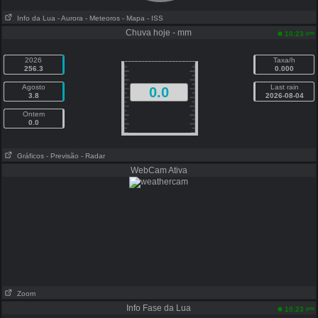
Info da Lua
- Aurora
- Meteoros
- Mapa
- ISS
Chuva hoje - mm
pm
10:23
2026
Taxa/h
256.3
0.000
Agosto
Last rain
0.0
3.8
2026-08-04
Ontem
0.0
Gráficos
- Previsão
- Radar
WebCam Ativa
Zoom
Info Fase da Lua
pm
10:23