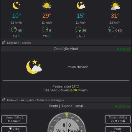
10°
29°
15°
31°
12 km/h
11 km/h
11 km/h
12 km/h
NE
E
SE
OSO
6%
7%
1%
-
Detalhes
- Textos
Condição Atual
pm
9:50
Pouco Nublado
Temperatura
17
°C
Vel. Vento-Rajada
0-20.9
km/h
Histórico
- Aeroporto
- Sismos
- Descargas
Vento | Rajada - km/h
pm
10:23
N
Vento (Méd )
Rajada (Máx)
NNO
NNL
0.0 km/h
NO
NL
20.9 km/h
0
0
ONO
LNL
0 Bft
Vento
Vento
Rajada
O
E