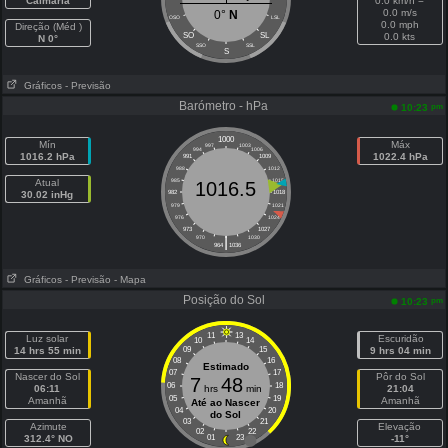
Calmaria
0.0 km/h =
0.0 m/s
0°
N
OSO
LSL
0.0 mph
Direção (Méd )
SO
SL
0.0 kts
N 0°
SSO
SSL
S
Gráficos
- Previsão
Barómetro - hPa
pm
10:23
1000
Mín
Máx
997
1003
994
1006
1016.2 hPa
1022.4 hPa
991
1009
988
1012
Atual
985
1015
1016.5
30.02 inHg
982
1018
979
1021
976
1024
973
1027
|
970
1030
964
1036
Gráficos
- Previsão
- Mapa
Posição do Sol
pm
10:23
11
13
Luz solar
Escuridão
10
14
14 hrs 55 min
09
15
9 hrs 04 min
08
16
Estimado
07
17
Nascer do Sol
Pôr do Sol
7
48
06
18
06:11
hrs
min
21:04
05
19
Amanhã
Amanhã
Até ao Nascer
04
20
do Sol
03
21
Azimute
Elevação
02
22
312.4° NO
01
23
-11°