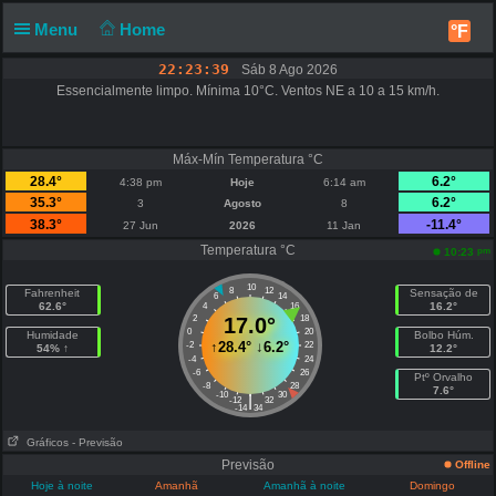
Menu
Home
°F
22:23:39
Sáb 8 Ago 2026
Essencialmente limpo. Mínima 10°C. Ventos NE a 10 a 15 km/h.
Máx-Mín Temperatura °C
28.4°
6.2°
4:38 pm
Hoje
6:14 am
35.3°
6.2°
3
Agosto
8
38.3°
-11.4°
27 Jun
2026
11 Jan
Temperatura °C
pm
10:23
10
8
12
Fahrenheit
Sensação de
6
14
62.6°
16.2°
4
16
2
17.0°
18
0
20
Humidade
Bolbo Húm.
↑
28.4°
↓
6.2°
-2
22
54% ↑
12.2°
-4
24
-6
26
Ptº Orvalho
-8
28
7.6°
-10
30
|
-12
32
-14
34
Gráficos
- Previsão
Previsão
Offline
Hoje à noite
Amanhã
Amanhã à noite
Domingo