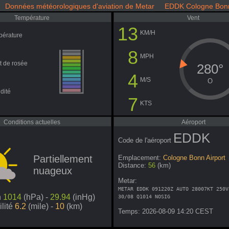
Données météorologiques d'aviation de Metar EDDK Cologne Bonn
Température
Vent
13
KM/H
pérature
8
MPH
t de rosée
280°
4
M/S
O
dité
7
KTS
Conditions actuelles
Aéroport
EDDK
Code de l'aéroport
Partiellement
Emplacement:
Cologne Bonn Airport
Distance:
56
(km)
nuageux
Metar:
METAR EDDK 091220Z AUTO 28007KT 250V
n
1014
(hPa) -
29.94
(inHg)
30/08 Q1014 NOSIG
ilité
6.2
(mile) -
10
(km)
Temps: 2026-08-09 14:20 CEST