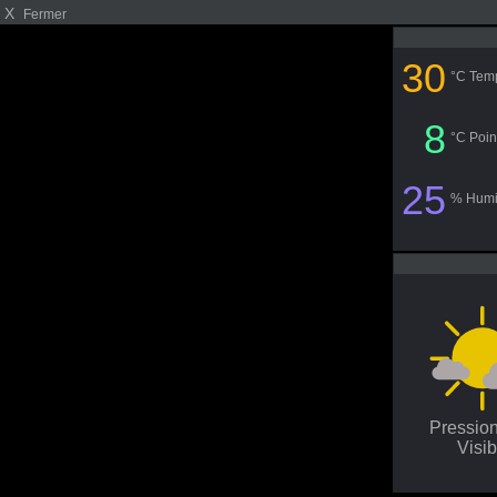
X
Fermer
30
°C Tem
8
°C Poin
25
% Humi
Pressio
Visib