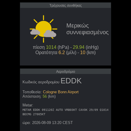
Τρέχουσες συνθήκες
Μερικώς
συννεφιασμένος
πίεση
1014
(hPa) -
29.94
(inHg)
Ορατότητα
6.2
(μίλι) -
10
(km)
Aεροδρόμιο
EDDK
Κωδικός αεροδρομίου
Τοποθεσία:
Cologne Bonn Airport
Απόσταση:
56
(km)
Metar:
METAR EDDK 091120Z AUTO VRB03KT CAVOK 29/09 Q1014
BECMG 27005KT
ώρα: 2026-08-09 13:20 CEST