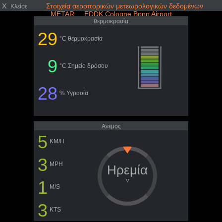
X
Στοιχεία αεροπορικών μετεωρολογικών δεδομένων
Κλείσε
METAR EDDK Cologne Bonn Airport
θερμοκρασία
29
°C θερμοκρασία
9
°C Σημείο δρόσου
28
% Υγρασία
Ανεμος
5
KM/H
3
MPH
Ηρεμία
1
V
M/S
3
KTS