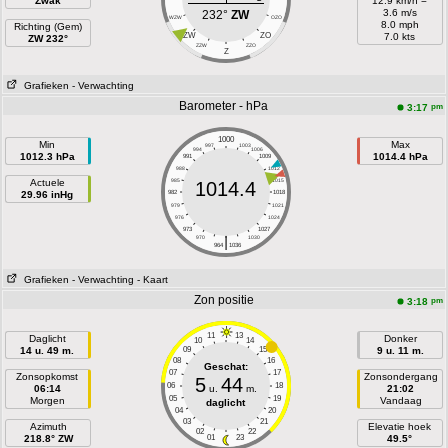
Zwak
12.9 km/h =
3.6 m/s
232°
ZW
WZW
OZO
8.0 mph
Richting (Gem)
ZW
ZO
7.0 kts
ZW 232°
ZZW
ZZO
Z
Grafieken
- Verwachting
Barometer - hPa
pm
3:17
1000
Min
Max
997
1003
994
1006
1012.3 hPa
1014.4 hPa
991
1009
988
1012
Actuele
985
1015
1014.4
29.96 inHg
982
1018
979
1021
976
1024
973
1027
|
970
1030
964
1036
Grafieken
- Verwachting
- Kaart
Zon positie
pm
3:18
11
13
Daglicht
Donker
10
14
14 u. 49 m.
09
15
9 u. 11 m.
08
16
Geschat:
07
17
Zonsopkomst
Zonsondergang
5
44
06
18
06:14
u.
m.
21:02
05
19
Morgen
Vandaag
daglicht
04
20
03
21
Azimuth
Elevatie hoek
02
22
218.8° ZW
01
23
49.5°