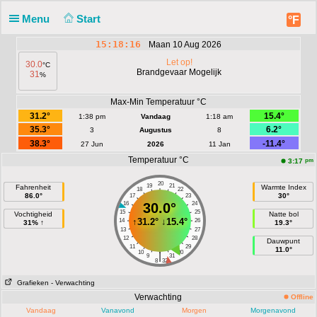
Menu
Start
°F
15:18:16
Maan 10 Aug 2026
Let op!
30.0
°C
Brandgevaar Mogelijk
31
%
Max-Min Temperatuur °C
31.2°
15.4°
1:38 pm
Vandaag
1:18 am
35.3°
6.2°
3
Augustus
8
38.3°
-11.4°
27 Jun
2026
11 Jan
Temperatuur °C
pm
3:17
20
19
21
Fahrenheit
Warmte Index
18
22
86.0°
30°
17
23
16
30.0°
24
15
25
Vochtigheid
Natte bol
↑
31.2°
↓
15.4°
14
26
31% ↑
19.3°
13
27
12
28
Dauwpunt
11
29
11.0°
10
30
|
9
31
8
32
Grafieken
- Verwachting
Verwachting
Offline
Vandaag
Vanavond
Morgen
Morgenavond