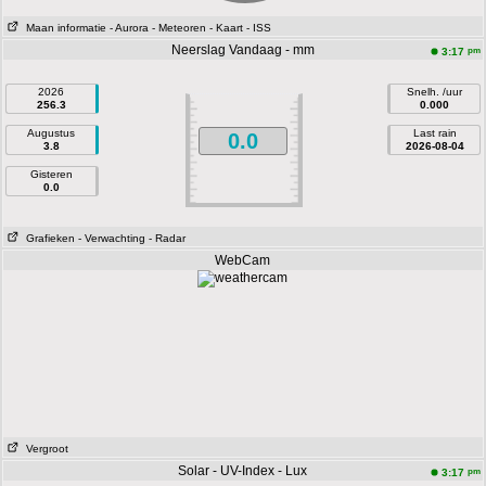
Maan informatie
- Aurora
- Meteoren
- Kaart
- ISS
Neerslag Vandaag - mm
pm
3:17
2026
Snelh. /uur
256.3
0.000
Augustus
Last rain
0.0
3.8
2026-08-04
Gisteren
0.0
Grafieken
- Verwachting
- Radar
WebCam
Vergroot
Solar - UV-Index - Lux
pm
3:17