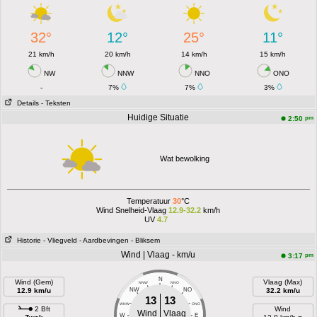
32°
12°
25°
11°
21 km/h
20 km/h
14 km/h
15 km/h
NW
NNW
NNO
ONO
-
7%
7%
3%
Details
- Teksten
Huidige Situatie
pm
2:50
Wat bewolking
Temperatuur
30
°C
Wind Snelheid-Vlaag
12.9-32.2
km/h
UV
4.7
Historie
- Vliegveld
- Aardbevingen
- Bliksem
Wind | Vlaag - km/u
pm
3:17
N
Wind (Gem)
Vlaag (Max)
NNW
NNO
12.9 km/u
NW
NO
32.2 km/u
13
13
WNW
ONO
2 Bft
Wind
Wind
Vlaag
W
E