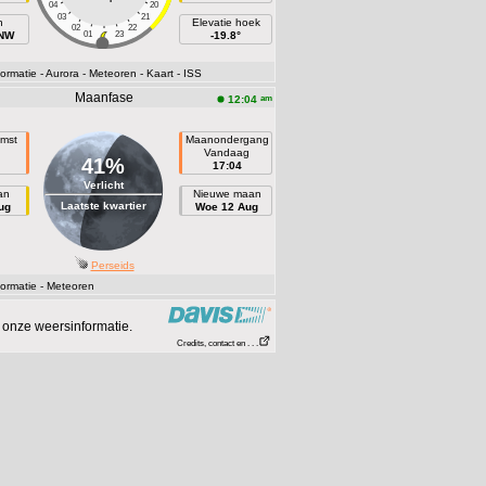
04
20
03
21
h
Elevatie hoek
02
22
NNW
01
23
-19.8°
ormatie
- Aurora
- Meteoren
- Kaart
- ISS
Maanfase
am
12:04
mst
Maanondergang
n
Vandaag
41%
17:04
Verlicht
an
Nieuwe maan
Laatste kwartier
ug
Woe 12 Aug
Perseids
ormatie
- Meteoren
 onze weersinformatie.
Credits, contact en . . .