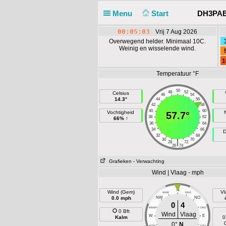
Menu
Start
DH3PAE 
00:05:04
Vrij 7 Aug 2026
Overwegend helder. Minimaal 10C.
Weinig en wisselende wind.
1
Temperatuur °F
50
48
52
Celsius
46
54
14.3°
44
56
42
58
40
60
Vochtigheid
57.7°
38
62
66% ↑
36
64
34
66
D
32
68
30
70
|
28
72
26
74
Grafieken
- Verwachting
Wind | Vlaag - mph
N
Wind (Gem)
Vl
NNW
NNO
0.0 mph
NW
NO
0
4
WNW
ONO
0 Bft
Wind
Vlaag
W
E
Kalm
0
0°
N
WZW
OZO