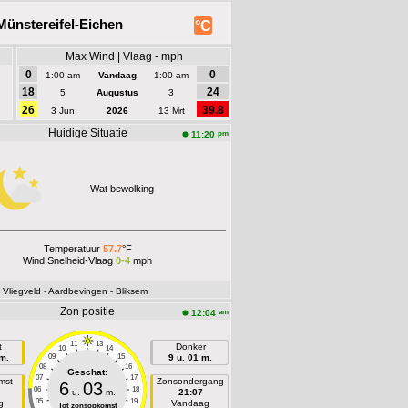
ünstereifel-Eichen
°C
Max Wind | Vlaag - mph
0
0
1:00 am
Vandaag
1:00 am
18
24
5
Augustus
3
26
39.8
3 Jun
2026
13 Mrt
Huidige Situatie
pm
11:20
Wat bewolking
Temperatuur
57.7
°F
Wind Snelheid-Vlaag
0-4
mph
- Vliegveld
- Aardbevingen
- Bliksem
Zon positie
am
12:04
11
13
t
Donker
10
14
 m.
09
15
9 u. 01 m.
08
16
Geschat:
07
17
mst
Zonsondergang
6
03
06
18
u.
m.
21:07
05
19
g
Vandaag
Tot zonsopkomst