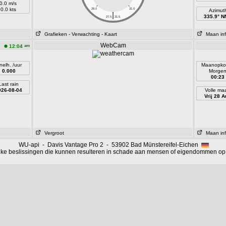
0.0 m/s
0.0 kts
28.0
31.0
Azimut
|
335.9° 
27.5
31.5
Grafieken
- Verwachting
- Kaart
Maan inf
WebCam
am
12:04
nelh. /uur
Maanopko
0.000
Morge
00:23
Last rain
026-08-04
Volle ma
Vrij 28 A
Vergroot
Maan inf
WU-api - Davis Vantage Pro 2 - 53902 Bad Münstereifel-Eichen
ijke beslissingen die kunnen resulteren in schade aan mensen of eigendommen op