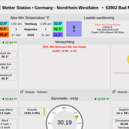
Wetter Station • Germany - Nordrhein-Westfalen • 53902 Bad M
Max-Min Temperatuur °F
Laatste aardbeving
32.0°
32.0°
1:00 am
Vandaag
1:00 am
Regionale Kleine beving
2
FRANCE
95.5°
52.3°
3
Augustus
2
Tijd: 2026-08-06 23:16
Diepte: 2 KMs Afstand: 361 Mijlen
00.9°
11.5°
27 Jun
2026
11 Jan
Verwachting
am
12:04
(52): WU forecast file not ready
wufct_nl-NL_e.txt
Voelt als
56.3°
Natte bol
51.4°
auwpunt
46.4°
Details
- Teksten
Historie
Barometer - inHg
am
am
12:04
12:04
29.5
aag (Max)
Actuele
Daglich
4.0 mph
1022.4 hPa
14 u. 58
29.0
30.0
Wind
Zonsopko
30.19
.0 mph =
28.5
30.5
06:08
0.0 km/h
Vandaa