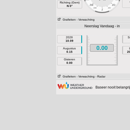
Richting (Gem)
ZW
ZO
N 0°
ZZW
ZZO
Z
Grafieken
- Verwachting
Neerslag Vandaag - in
2026
S
10.09
0.00
Augustus
0.15
2
Gisteren
0.00
Grafieken
- Verwachting
- Radar
Baseer nooit belangr