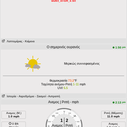
wufct_el-GR_e.txt
Λεπτομέριες
- Κείμενα
Ο σημερινός ουρανός
pm
1:50
Μερικώς συννεφιασμένος
θερμοκρασία
73.2
°F
Ταχύτητα ανέμου-Ριπή
1-11
mph
UVI
5.5
Ιστορία
- Aεροδρόμιο
- Σεισμοί
- Αστραπή
Ανεμος | Ριπή - mph
pm
2:13
V
Ανεμος (Μ.)
Ριπή (Μέγιστη)
VVD
VVA
1.0 mph
VD
VA
11.0 mph
1
2
DVD
AVA
0 Bft
Ανεμος
Ανεμος
Ριπή
D
E