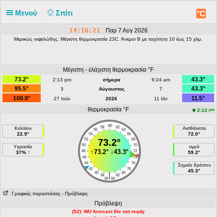
Μενού
Σπίτι
°C
14:16:21
Παρ 7 Αυγ 2026
Μερικώς νεφελώδης. Μέγιστη θερμοκρασία 23C. Άνεμοι Β με ταχύτητα 10 έως 15 χλμ.
Μέγιστη - ελάχιστη θερμοκρασία °F
73.2°
43.3°
2:13 pm
σήμερα
6:24 am
95.5°
43.3°
3
Αύγουστος
7
100.9°
11.5°
27 Ιούν
2026
11 Ιάν
θερμοκρασία °F
pm
2:13
60
58
62
Κελσίου
Αισθάνεται
56
64
22.9°
72.0°
54
66
52
73.2°
68
50
70
Υγρασία
υγρό
↑
73.2°
↓
43.3°
48
72
37% ↑
59.2°
46
74
44
76
Σημείο δρόσου
42
78
45.3°
40
80
|
38
82
36
84
Γραφικές παραστάσεις
- Πρόβλεψη
Πρόβλεψη
(52): WU forecast file not ready