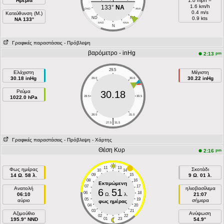
Ηρεμία
1.0 mph =
1.6 km/h
133°
NA
DND
ANA
0.4 m/s
Κατεύθυνση (Μ.)
ND
NA
0.9 kts
NA 133°
NND
NNA
N
Γραφικές παραστάσεις
- Πρόβλεψη
βαρόμετρο - inHg
pm
2:13
29.5
Ελάχιστη
Μέγιστη
30.18 inHg
30.22 inHg
29.0
30.0
Ρεύμα
30.18
1022.0 hPa
28.5
30.5
28.0
31.0
|
27.5
31.5
Γραφικές παραστάσεις
- Πρόβλεψη
- Χάρτης
Θέση Κυρ
pm
2:16
11
13
Φως ημέρας
Σκοτάδι
10
14
14 Ω. 58 λ.
09
15
9 Ω. 01 λ.
08
16
Εκτιμώμενη
07
17
Ανατολή
ηλιοβασίλεμα
6
51
06
18
06:10
Ω.
λ.
21:07
05
19
αύριο
σήμερα
φως ημέρας
04
20
03
21
Aζιμούθιο
Ανύψωση
02
22
195.9° NND
01
23
54.9°