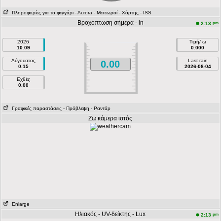
Πληροφορίες για το φεγγάρι
- Αυrora
- Μετεωροί
- Χάρτης
- ISS
Βροχόπτωση σήμερα - in
pm
2:13
2026
Τιμή/ ω
10.09
0.000
Αύγουστος
Last rain
0.00
0.15
2026-08-04
Εχθές
0.00
Γραφικές παραστάσεις
- Πρόβλεψη
- Ραντάρ
Ζω κάμερα ιστός
Enlarge
Ηλιακός - UV-δείκτης - Lux
pm
2:13