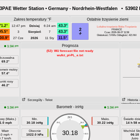
PAE Wetter Station • Germany - Nordrhein-Westfalen • 53902 
Zakres temperatury °F
Ostatnie trzęsienie ziemi
71.2°
43.3°
12:47 pm
Dzisiaj
6:24 am
Lokalne trzęsienie Slabe Trzęsienie
2
FRANCE
95.5°
43.3°
3
Sierpień
7
Czas: 2026-08-07 11:58
Głebokość: 5 KMs Odległość: 421 Mil
00.9°
11.5°
27 Cze
2026
11 Sty
Prognoza
pm
1:34
(52): WU forecast file not ready
wufct_pl-PL_e.txt
czuwalna
69.2°
ometr mokry
57.4°
unkt rosy
46.2°
Szczegóły
- Tekst
Historia
atmosferycz
Barometr - inHg
pm
pm
1:34
1:34
29.5
ywy (Maks.)
Min.
Maks.
Światło dz
1.0 mph
30.18 inHg
30.22 inHg
14 h 58 
29.0
30.0
Wiatr
Obecnie
Wschód Sł
30.18
.0 mph =
1022.0 hPa
28.5
30.5
06:10
9.7 km/h
Jutro