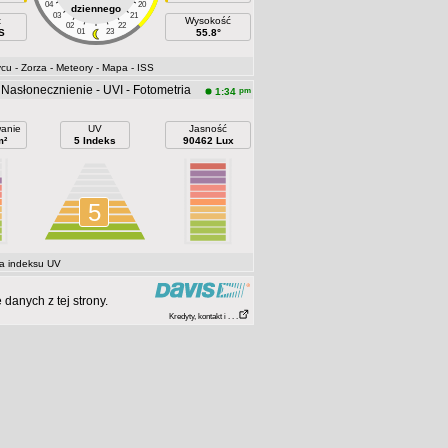
04
20
dziennego
03
21
t
Wysokość
02
22
S
01
23
55.8°
ycu
- Zorza
- Meteory
- Mapa
- ISS
Nasłonecznienie - UVI - Fotometria
pm
1:34
anie
UV
Jasność
m²
5 Indeks
90462 Lux
5
a indeksu UV
danych z tej strony.
Kredyty, kontakt i . . .