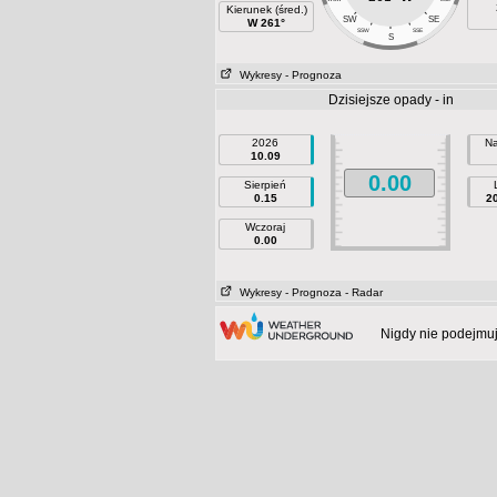
Kierunek (śred.)
SW
SE
W 261°
SSW
SSE
S
Wykresy
- Prognoza
Dzisiejsze opady - in
2026
Na
10.09
0.00
Sierpień
0.15
2
Wczoraj
0.00
Wykresy
- Prognoza
- Radar
Nigdy nie podejmuj