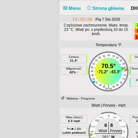
Menu
Strona główna
DH3
13:35:30
Pią 7 Sie 2026
Częściowe zachmurzenie. Maks. temp.
23 °C. Wiatr pn. z prędkością 10 do 15
km/h.
1
Temperatura °F
60
58
62
Celsius
Od
56
64
21.4°
54
66
52
70.5°
68
50
70
Wilgotność
Term
↑
71.2°
↓
43.3°
48
72
42% ↑
46
74
44
76
P
42
78
40
80
|
38
82
36
84
Wykresy
- Prognoza
Wiatr | Porywy - mph
N
Wiatr (śred.)
Por
NNW
NNE
6.0 mph
NW
NE
1
6
8
WNW
ENE
2 Bft
Wiatr
Porywy
W
E
Lekki podmuch
6
261°
W
WSW
ESE