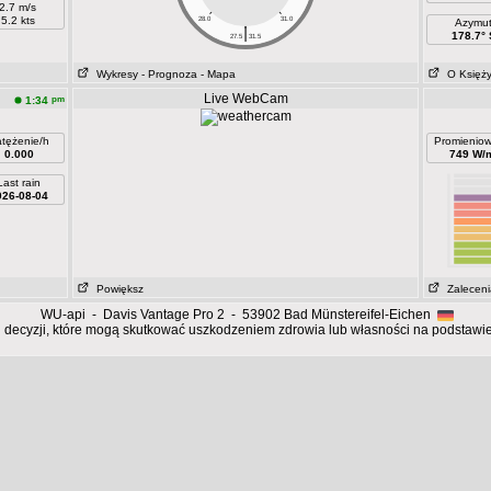
2.7 m/s
5.2 kts
28.0
31.0
Azymu
|
178.7° 
27.5
31.5
Wykresy
- Prognoza
- Mapa
O Księż
Live WebCam
pm
1:34
tężenie/h
Promieniow
0.000
749 W/
Last rain
026-08-04
Powiększ
Zaleceni
WU-api - Davis Vantage Pro 2 - 53902 Bad Münstereifel-Eichen
 decyzji, które mogą skutkować uszkodzeniem zdrowia lub własności na podstawie 