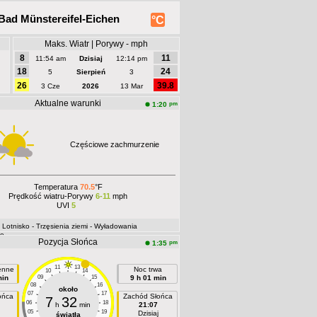
Bad Münstereifel-Eichen
°C
Maks. Wiatr | Porywy - mph
8
11
11:54 am
Dzisiaj
12:14 pm
18
24
5
Sierpień
3
26
39.8
3 Cze
2026
13 Mar
Aktualne warunki
pm
1:20
Częściowe zachmurzenie
Temperatura
70.5
°F
Prędkość wiatru-Porywy
6-11
mph
UVI
5
- Lotnisko
- Trzęsienia ziemi
- Wyładowania
ne
Pozycja Słońca
pm
1:35
11
13
ienne
Noc trwa
10
14
min
09
15
9 h 01 min
08
16
około
07
17
ońca
Zachód Słońca
7
32
06
18
h
min
21:07
05
19
Dzisiaj
światła