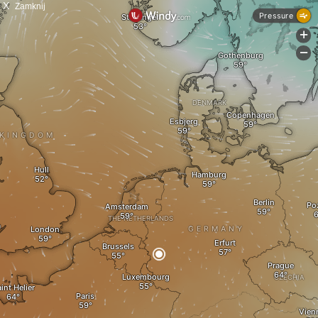
X
Zamknij