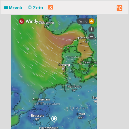
X
Μενού
Σπίτι
°C