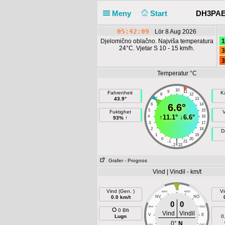
Meny
Start
DH3PAE 
05:42:09
Lör 8 Aug 2026
Djelomično oblačno. Najviša temperatura
1
24°C. Vjetar S 10 - 15 km/h.
3
3
Temperatur °C
10
9
11
Fahrenheit
K
8
12
43.9°
7
13
6
6.6°
14
5
15
Fuktighet
↑
11.1°
↓
6.6°
4
16
93% ↑
3
17
2
18
D
1
19
0
20
|
-1
21
-2
22
Grafer
- Prognos
Vind | Vindil - km/t
N
Vind (Gen. )
Vi
NNV
NNÖ
NÖ
0.0 km/t
NV
0
0
VNV
ÖNÖ
0 Bft
Vind
Vindil
V
E
Lugn
0
0°
N
VSV
ÖSÖ