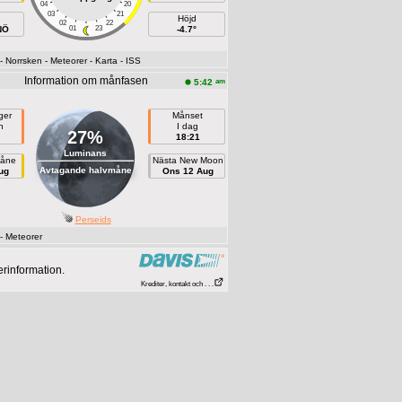
04
20
03
21
Höjd
02
22
NÖ
01
23
-4.7°
- Norrsken
- Meteorer
- Karta
- ISS
Information om månfasen
am
5:42
ger
Månset
n
I dag
27%
18:21
Luminans
måne
Nästa New Moon
Avtagande halvmåne
ug
Ons 12 Aug
Perseids
- Meteorer
erinformation.
Krediter, kontakt och . . .