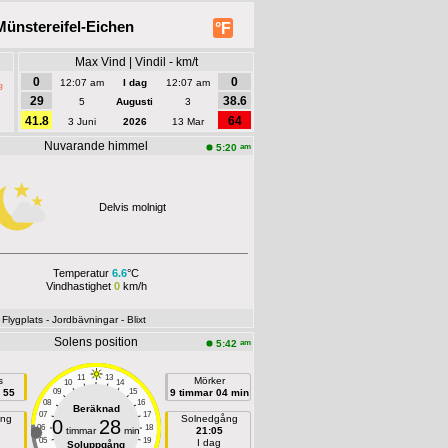
ünstereifel-Eichen
°F
Max Vind | Vindil - km/t
0
0
12:07 am
I dag
12:07 am
g
29
38.6
5
Augusti
3
41.8
64
3 Juni
2026
13 Mar
Nuvarande himmel
am
5:20
Delvis molnigt
Temperatur
6.6
°C
Vindhastighet
0
km/h
- Flygplats
- Jordbävningar
- Blixt
Solens position
am
5:42
11
13
s
Mörker
10
14
 55
09
15
9 timmar 04 min
08
16
Beräknad
07
17
ång
Solnedgång
0
28
06
18
timmar
min
21:05
05
19
I dag
Soluppgång