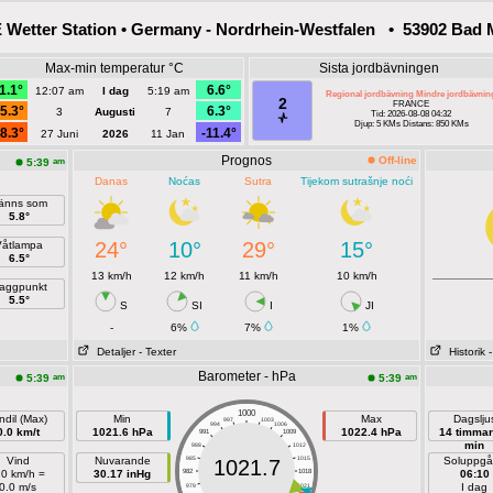
Wetter Station • Germany - Nordrhein-Westfalen • 53902 Bad M
Max-min temperatur °C
Sista jordbävningen
1.1°
6.6°
12:07 am
I dag
5:19 am
Regional jordbävning Mindre jordbävnin
2
FRANCE
5.3°
6.3°
3
Augusti
7
Tid: 2026-08-08 04:32
Djup: 5 KMs Distans: 850 KMs
8.3°
-11.4°
27 Juni
2026
11 Jan
Prognos
Off-line
am
5:39
Danas
Noćas
Sutra
Tijekom sutrašnje noći
änns som
5.8°
24°
10°
29°
15°
Våtlampa
6.5°
13 km/h
12 km/h
11 km/h
10 km/h
aggpunkt
5.5°
S
SI
I
JI
-
6%
7%
1%
Detaljer
- Texter
Historik
Barometer - hPa
am
am
5:39
5:39
1000
ndil (Max)
Min
Max
Dagslju
997
1003
994
1006
0.0 km/t
1021.6 hPa
1022.4 hPa
14 timmar
991
1009
min
988
1012
Vind
Nuvarande
985
1015
Soluppg
1021.7
.0 km/h =
30.17 inHg
982
1018
06:10
0.0 m/s
I dag
979
1021