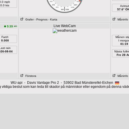
0.0 mph
976
1024
0.0 kts
973
1027
Azimut
|
970
1030
57.6° Ö
964
1036
Grafer
- Prognos
- Karta
Måninfo
Live WebCam
am
5:39
Fart/t
Månen sti
0.000
I morgo
01:19
Last rain
026-08-04
Nästa full
Fre 28 A
Förstora
Måninfo
WU-api - Davis Vantage Pro 2 - 53902 Bad Münstereifel-Eichen
g viktiga beslut som kan leda till skador på människor eller egendom på denna väd