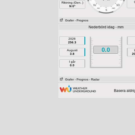
Riktning (Gen. )
SÖ
SV
N 0°
SSV
SSÖ
S
Grafer
- Prognos
Nederbörd idag - mm
2026
256.3
0.0
Augusti
3.8
2
I går
0.0
Grafer
- Prognos
- Radar
Basera aldri