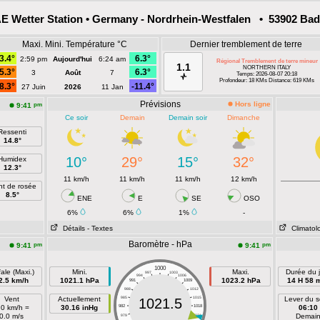
 Wetter Station • Germany - Nordrhein-Westfalen • 53902 Bad
Maxi. Mini. Température °C
Dernier tremblement de terre
3.4°
6.3°
2:59 pm
Aujourd'hui
6:24 am
Régional Tremblement de terre mineur
1.1
NORTHERN ITALY
5.3°
6.3°
3
Août
7
Temps: 2026-08-07 20:18
Profondeur: 18 KMs Distance: 619 KMs
8.3°
-11.4°
27 Juin
2026
11 Jan
Prévisions
Hors ligne
pm
9:41
Ce soir
Demain
Demain soir
Dimanche
Ressenti
14.8°
10°
29°
15°
32°
Humidex
12.3°
11 km/h
11 km/h
11 km/h
12 km/h
nt de rosée
8.5°
ENE
E
SE
OSO
6%
6%
1%
-
Détails
- Textes
Climatol
Baromètre - hPa
pm
pm
9:41
9:41
1000
ale (Maxi.)
Mini.
Maxi.
Durée du j
997
1003
994
1006
2.5 km/h
1021.1 hPa
1023.2 hPa
14 H 58 
991
1009
988
1012
Vent
Actuellement
985
1015
Lever du so
1021.5
.0 km/h =
30.16 inHg
982
1018
06:10
0.0 m/s
Demai
979
1021