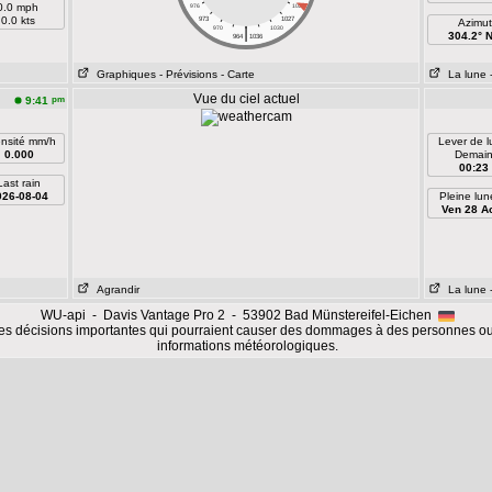
0.0 mph
976
1024
0.0 kts
973
1027
Azimut
|
970
1030
304.2° 
964
1036
Graphiques
- Prévisions
- Carte
La lune
Vue du ciel actuel
pm
9:41
ensité mm/h
Lever de 
0.000
Demai
00:23
Last rain
026-08-04
Pleine lun
Ven 28 A
Agrandir
La lune
WU-api - Davis Vantage Pro 2 - 53902 Bad Münstereifel-Eichen
es décisions importantes qui pourraient causer des dommages à des personnes ou
informations météorologiques.