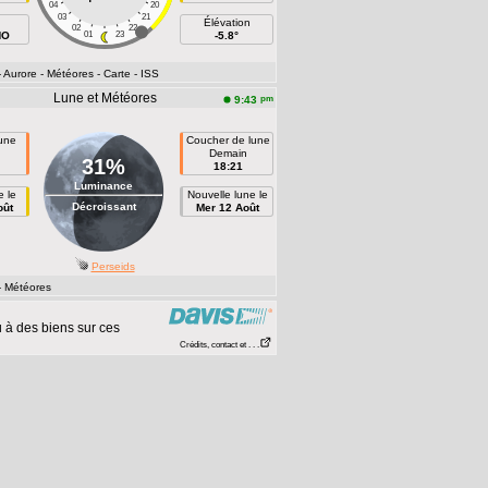
04
20
03
21
Élévation
02
22
NO
01
23
-5.8°
- Aurore
- Météores
- Carte
- ISS
Lune et Météores
pm
9:43
lune
Coucher de lune
n
Demain
31%
18:21
Luminance
e le
Nouvelle lune le
Décroissant
oût
Mer 12 Août
Perseids
- Météores
 à des biens sur ces
Crédits, contact et . . .