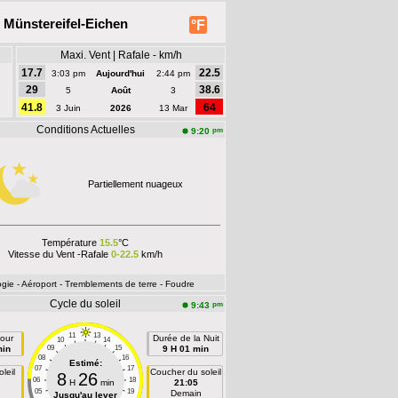
 Münstereifel-Eichen
°F
Maxi. Vent | Rafale - km/h
17.7
22.5
3:03 pm
Aujourd'hui
2:44 pm
29
38.6
5
Août
3
41.8
64
3 Juin
2026
13 Mar
Conditions Actuelles
pm
9:20
Partiellement nuageux
Température
15.5
°C
Vitesse du Vent -Rafale
0-22.5
km/h
ogie
- Aéroport
- Tremblements de terre
- Foudre
Cycle du soleil
pm
9:43
11
13
our
Durée de la Nuit
10
14
min
09
15
9 H 01 min
08
16
Estimé:
07
17
leil
Coucher du soleil
8
26
06
18
H
min
21:05
05
19
n
Demain
Jusqu'au lever