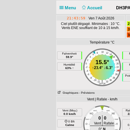
Menu
Accueil
DH3PAE
21:43:59
Ven 7 Août 2026
Ciel plutôt dégagé. Minimales : 10 °C.
2
Vents ENE soufflant de 10 à 15 km/h.
3
3
Température °C
10
8
12
Fahrenheit
6
14
59.9°
4
16
2
15.5°
18
0
20
Humidité
↑
23.4°
↓
6.3°
-2
22
63% ↑
-4
24
-6
26
Poi
-8
28
-10
30
|
-12
32
-14
34
Graphiques
- Prévisions
Vent | Rafale - km/h
N
Vent (Moy.)
Raf
NNO
NNE
0.0 km/h
NO
NE
2
0
0
ONO
ENE
0 Bft
Vent
Rafale
O
E
Calme
0
0°
N
OSO
ESE