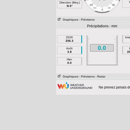
Direction (Moy.)
SO
SE
N 0°
SSO
SSE
S
Graphiques
- Prévisions
Précipitations - mm
2026
Int
256.3
0.0
Août
3.8
2
Hier
0.0
Graphiques
- Prévisions
- Radar
Ne prenez jamais d