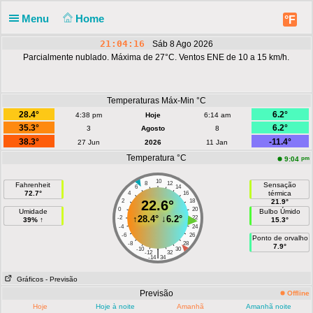
Menu
Home
°F
21:04:16
Sáb 8 Ago 2026
Parcialmente nublado. Máxima de 27°C. Ventos ENE de 10 a 15 km/h.
Temperaturas Máx-Min °C
28.4°
6.2°
4:38 pm
Hoje
6:14 am
35.3°
6.2°
3
Agosto
8
38.3°
-11.4°
27 Jun
2026
11 Jan
Temperatura °C
pm
9:04
10
8
12
Fahrenheit
Sensação
6
14
72.7°
térmica
4
16
2
22.6°
18
21.9°
0
20
Umidade
Bulbo Úmido
↑
28.4°
↓
6.2°
-2
22
39% ↑
15.3°
-4
24
-6
26
Ponto de orvalho
-8
28
7.9°
-10
30
|
-12
32
-14
34
Gráficos
- Previsão
Previsão
Offline
Hoje
Hoje à noite
Amanhã
Amanhã noite