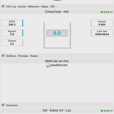
Info Lua
- Aurora
- Meteoros
- Mapa
- ISS
Chuva hoje - mm
pm
9:04
2026
Taxa/h
256.3
0.000
Agosto
Last rain
0.0
3.8
2026-08-04
Ontem
0.0
Gráficos
- Previsão
- Radar
WebCam ao vivo
Aumentar
Sol - Índice UV - Lux
pm
9:04