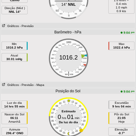
Calmo
1.6 km/h =
0.4 m/s
14°
NNL
OSO
LSL
1.0 mph
Direção (Méd )
SO
SL
0.9 kts
NNL 14°
SSO
SSL
S
Gráficos
- Previsão
Barômetro - hPa
pm
9:04
1000
Min
Max
997
1003
994
1006
1016.2 hPa
1022.4 hPa
991
1009
988
1012
Atual
985
1015
1016.2
30.01 inHg
982
1018
979
1021
976
1024
973
1027
|
970
1030
964
1036
Gráficos
- Previsão
- Mapa
Posição do Sol
pm
9:04
11
13
Luz do dia
Escuridão
10
14
14 hrs 55 min
09
15
9 hrs 04 min
08
16
Estimado
07
17
Nascer do Sol
Pôr do Sol
0
01
06
18
06:11
hrs
min
21:05
05
19
Amanhã
Hoje
Da luz do dia
04
20
03
21
Azimute
Elevação
02
22
296.4° ONO
01
23
-0.7°