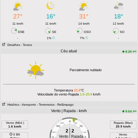
27°
16°
31°
18°
11 km/h
11 km/h
14 km/h
12 km/h
ENE
SE
OSO
SO
-
1%
7%
-
Detalhes
- Textos
Céu atual
pm
8:20
Parcialmente nublado
Temperatura
22.6
°C
Velocidade do vento-Rajada
1.6-20.9
km/h
Histórico
- Aeroporto
- Terremotos
- Relâmpago
Vento | Rajada - km/h
pm
9:04
N
Vento (Méd )
Rajada (Max)
NNO
NNL
1.6 km/h
NO
NL
20.9 km/h
2
2
ONO
LNL
0 Bft
Vento
Vento
Rajada
O
E