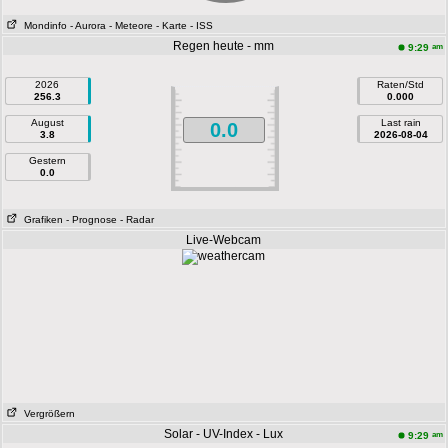
Mondinfo
- Aurora
- Meteore
- Karte
- ISS
Regen heute - mm
am
9:29
2026
Raten/Std
256.3
0.000
August
Last rain
0.0
3.8
2026-08-04
Gestern
0.0
Grafiken
- Prognose
- Radar
Live-Webcam
Vergrößern
Solar - UV-Index - Lux
am
9:29