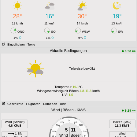
28°
16°
30°
19°
11 km/h
11 km/h
14 km/h
13 km/h
ONO
SO
WSW
SW
1%
1%
6%
-
Einzelheiten
- Texte
Aktuelle Bedingungen
am
8:50
Teilweise bewölkt
Temperatur
19.1
°C
Windgeschwindigkeit-Böeen
4.8-11.3
km/h
UVI
1.5
Geschichte
- Flughafen
- Erdbeben
- Blitz
Wind | Böeen - KM/S
am
9:29
N
Wind (Schnitt)
Böeen (Max)
NNW
NNO
4.8 KM/S
NW
NO
11.3 KM/S
5
11
WNW
ONO
1 Bft
Wind
Wind
Böeen
W
E