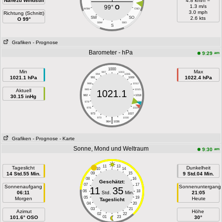
Nahezu Windstill
4.8 km/h =
1.3 m/s
99°
O
WSW
OSO
3.0 mph
Richtung (Schnitt)
SW
SO
2.6 kts
O 99°
SSW
SSO
S
Grafiken
- Prognose
Barometer - hPa
am
9:29
1000
Min
Max
997
1003
994
1006
1021.1 hPa
1022.4 hPa
991
1009
988
1012
Aktuell
985
1015
1021.1
30.15 inHg
982
1018
979
1021
976
1024
973
1027
|
970
1030
964
1036
Grafiken
- Prognose
- Karte
Sonne, Mond und Weltraum
am
9:30
11
13
Tageslicht
Dunkelheit
10
14
14 Std.55 Min.
09
15
9 Std.04 Min.
08
16
Geschätzt:
07
17
Sonnenaufgang
Sonnenuntergang
11
35
06
18
06:11
Std.
Min.
21:05
05
19
Morgen
Heute
Tageslicht
04
20
03
21
Azimut
Höhe
02
22
101.6° OSO
01
23
30°