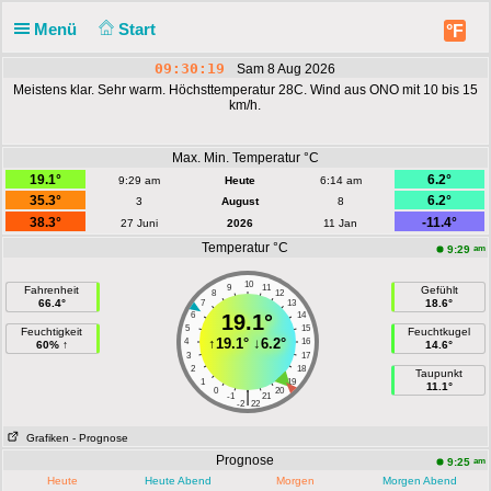
Menü
Start
°F
09:30:19
Sam 8 Aug 2026
Meistens klar. Sehr warm. Höchsttemperatur 28C. Wind aus ONO mit 10 bis 15
km/h.
Max. Min. Temperatur °C
19.1°
6.2°
9:29 am
Heute
6:14 am
35.3°
6.2°
3
August
8
38.3°
-11.4°
27 Juni
2026
11 Jan
Temperatur °C
am
9:29
10
9
11
Fahrenheit
Gefühlt
8
12
66.4°
18.6°
7
13
6
19.1°
14
5
15
Feuchtigkeit
Feuchtkugel
↑
19.1°
↓
6.2°
4
16
60% ↑
14.6°
3
17
2
18
Taupunkt
1
19
11.1°
0
20
|
-1
21
-2
22
Grafiken
- Prognose
Prognose
am
9:25
Heute
Heute Abend
Morgen
Morgen Abend