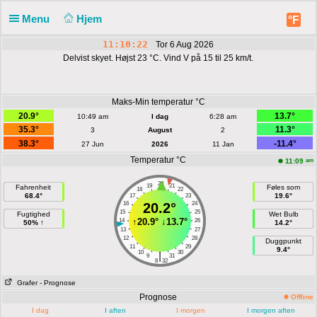
Menu
Hjem
°F
11:10:22
Tor 6 Aug 2026
Delvist skyet. Højst 23 °C. Vind V på 15 til 25 km/t.
Maks-Min temperatur °C
20.9°
13.7°
10:49 am
I dag
6:28 am
35.3°
11.3°
3
August
2
38.3°
-11.4°
27 Jun
2026
11 Jan
Temperatur °C
am
11:09
20
19
21
Fahrenheit
Føles som
18
22
68.4°
19.6°
17
23
16
20.2°
24
15
25
Fugtighed
Wet Bulb
↑
20.9°
↓
13.7°
14
26
50% ↑
14.2°
13
27
12
28
Duggpunkt
11
29
9.4°
10
30
|
9
31
8
32
Grafer
- Prognose
Prognose
Offline
I dag
I aften
I morgen
I morgen aften