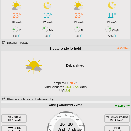
23°
10°
23°
11°
18 km/h
17 km/h
13 km/h
13 km/h
V
NV
N
ØNØ
1%
5%
5%
5%
Detaljer
- Tekster
Nuværende forhold
Offline
Delvis skyet
Temperatur
20.2
°C
Vind-Vindstød
16.1-27.4
km/h
UVI
2.4
Historie
- Lufthavn
- Jordskælv
- Lyn
Vind | Vindstød - km/t
am
11:09
N
Vind (gns)
Vindstød (Maks)
NNV
NNØ
16.1 km/t
NV
NØ
27.4 km/t
16
18
VNV
ØNØ
3 Bft
Vind
Vind
Vindstød
V
E