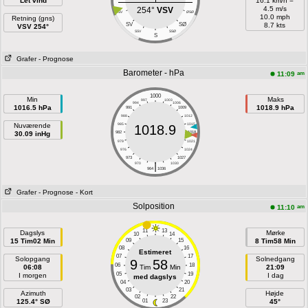
Let vind
16.1 km/h =
4.5 m/s
254°
VSV
VSV
ØSØ
10.0 mph
Retning (gns)
SV
SØ
8.7 kts
VSV 254°
SSV
SSØ
S
Grafer
- Prognose
Barometer - hPa
am
11:09
1000
Min
Maks
997
1003
994
1006
1016.5 hPa
1018.9 hPa
991
1009
988
1012
Nuværende
985
1015
1018.9
30.09 inHg
982
1018
979
1021
976
1024
973
1027
|
970
1030
964
1036
Grafer
- Prognose
- Kort
Solposition
am
11:10
11
13
Dagslys
Mørke
10
14
15 Tim02 Min
09
15
8 Tim58 Min
08
16
Estimeret
07
17
Solopgang
Solnedgang
9
58
06
18
06:08
Tim
Min
21:09
05
19
I morgen
I dag
med dagslys
04
20
03
21
Azimuth
Højde
02
22
125.4° SØ
01
23
45°