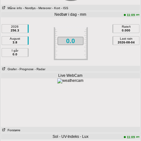
Måne info
- Nordlys
- Meteorer
- Kort
- ISS
Nedbør i dag - mm
am
11:09
2026
Rate/t
256.3
0.000
August
Last rain
0.0
3.8
2026-08-04
I går
0.0
Grafer
- Prognose
- Radar
Live WebCam
Forstørre
Sol - UV-Indeks - Lux
am
11:09