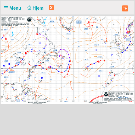
X
Menu
Hjem
°F