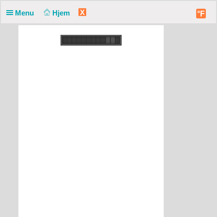
X
Menu
Hjem
°F