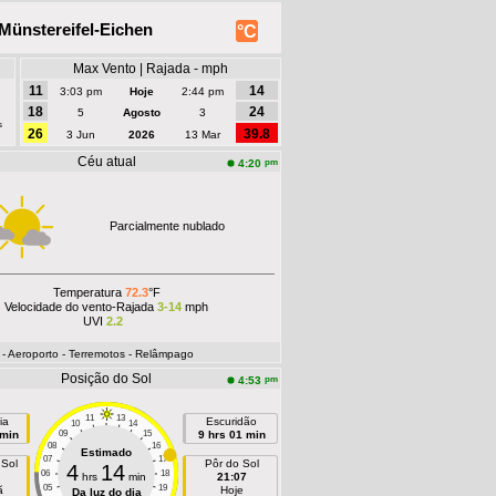
Münstereifel-Eichen
°C
Max Vento | Rajada - mph
11
14
3:03 pm
Hoje
2:44 pm
18
24
5
Agosto
3
s
26
39.8
3 Jun
2026
13 Mar
Céu atual
pm
4:20
Parcialmente nublado
Temperatura
72.3
°F
Velocidade do vento-Rajada
3-14
mph
UVI
2.2
- Aeroporto
- Terremotos
- Relâmpago
Posição do Sol
pm
4:53
11
13
ia
Escuridão
10
14
 min
09
15
9 hrs 01 min
08
16
Estimado
07
17
 Sol
Pôr do Sol
4
14
06
18
hrs
min
21:07
05
19
ã
Hoje
Da luz do dia