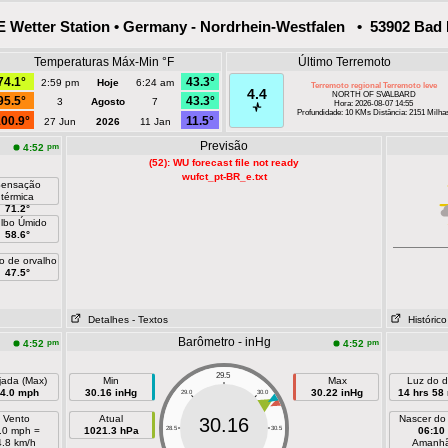
Wetter Station • Germany - Nordrhein-Westfalen • 53902 Bad 
Temperaturas Máx-Min °F
Último Terremoto
74.1°
43.3°
2:59 pm
Hoje
6:24 am
Terremoto regional Terremoto leve
4.4
NORTH OF SVALBARD
95.5°
43.3°
3
Agosto
7
Hora: 2026-08-07 14:55
Profundidade: 10 KMs Distância: 2151 Milha
00.9°
11.5°
27 Jun
2026
11 Jan
Previsão
pm
4:52
(52): WU forecast file not ready
wufct_pt-BR_e.txt
ensação
térmica
71.2°
lbo Úmido
58.6°
o de orvalho
47.5°
Detalhes
- Textos
Histórico
Barômetro - inHg
pm
pm
4:52
4:52
29.5
jada (Max)
Min
Max
Luz do d
4.0 mph
30.16 inHg
30.22 inHg
14 hrs 58
29.0
30.0
Vento
Atual
Nascer do
30.16
.0 mph =
1021.3 hPa
28.5
30.5
06:10
4.8 km/h
Amanh