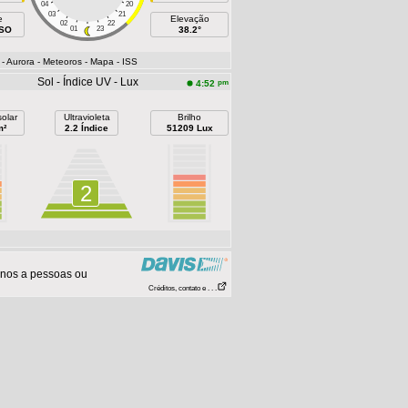
04
20
03
21
e
Elevação
02
22
OSO
01
23
38.2°
- Aurora
- Meteoros
- Mapa
- ISS
Sol - Índice UV - Lux
pm
4:52
olar
Ultravioleta
Brilho
m²
2.2 Índice
51209 Lux
2
anos a pessoas ou
Créditos, contato e . . .