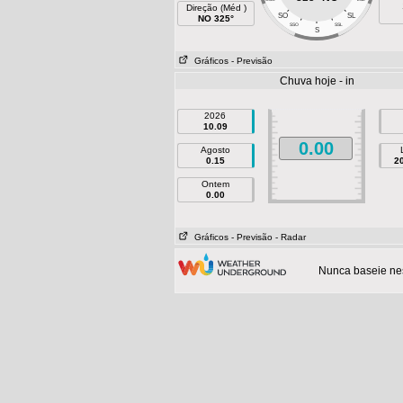
Direção (Méd )
SO
SL
NO 325°
SSO
SSL
S
Gráficos
- Previsão
Chuva hoje - in
2026
10.09
0.00
Agosto
0.15
2
Ontem
0.00
Gráficos
- Previsão
- Radar
Nunca baseie nes