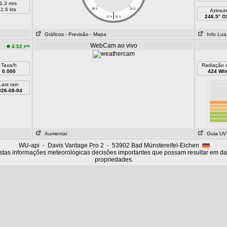
1.3 m/s
2.6 kts
28.0
31.0
Azimut
|
246.5° 
27.5
31.5
Gráficos
- Previsão
- Mapa
Info Lua
WebCam ao vivo
pm
4:52
Taxa/h
Radiação s
0.000
424 W/
Last rain
026-08-04
Aumentar
Guia UV
WU-api - Davis Vantage Pro 2 - 53902 Bad Münstereifel-Eichen
tas informações meteorológicas decisões importantes que possam resultar em d
propriedades.