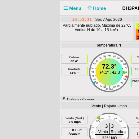
Menu
Home
DH3PAE 
16:53:32
Sex 7 Ago 2026
Parcialmente nublado. Máxima de 22°C.
Ventos N de 10 a 15 km/h.
1
Temperatura °F
60
58
62
Celsius
S
56
64
22.4°
54
66
52
72.3°
68
50
70
Umidade
Bu
↑
74.1°
↓
43.3°
48
72
41% ↑
46
74
44
76
Pont
42
78
40
80
|
38
82
36
84
Gráficos
- Previsão
Vento | Rajada - mph
N
Vento (Méd )
Ra
NNO
NNL
3.0 mph
NO
NL
1
3
3
ONO
LNL
1 Bft
Vento
Rajada
O
E
Aragem
3
325°
NO
OSO
LSL