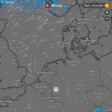
X
Fechar