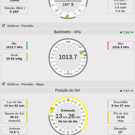
Calmo
0.4 m/s =
1.4 km/h
184°
S
OSO
LSL
0.9 mph
Direção (Méd )
SO
SL
0.8 kts
S 184°
SSO
SSL
S
Gráficos
- Previsão
Barômetro - hPa
am
7:36
1000
Min
Max
997
1003
994
1006
1013.7 hPa
1016.3 hPa
991
1009
988
1012
Atual
985
1015
1013.7
29.93 inHg
982
1018
979
1021
976
1024
973
1027
|
970
1030
964
1036
Gráficos
- Previsão
- Mapa
Posição do Sol
am
7:37
11
13
Luz do dia
Escuridão
10
14
14 hrs 52 min
09
15
9 hrs 07 min
08
16
Estimado
07
17
Nascer do Sol
Pôr do Sol
13
26
06
18
06:13
hrs
min
21:04
05
19
Amanhã
Hoje
Da luz do dia
04
20
03
21
Azimute
Elevação
02
22
79.8° L
01
23
12°