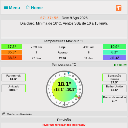
Menu
Home
°F
07:37:57
Dom 9 Ago 2026
Dia claro. Mínima de 16°C. Ventos SSE de 10 a 15 km/h.
Temperaturas Máx-Min °C
17.3°
10.9°
7:29 am
Hoje
4:03 am
35.3°
6.2°
3
Agosto
8
38.3°
-11.4°
27 Jun
2026
11 Jan
Temperatura °C
am
7:36
10
9
11
Fahrenheit
Sensação
8
12
64.6°
térmica
7
13
6
18.1°
14
17.5°
5
15
Umidade
Bulbo Úmido
↑
18.1°
↓
10.9°
4
16
58% ↑
13.5°
3
17
2
18
Ponto de orvalho
1
19
9.7°
0
20
|
-1
21
-2
22
Gráficos
- Previsão
Previsão
(52): WU forecast file not ready