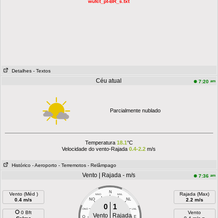
wufct_pt-BR_s.txt
Detalhes
- Textos
Céu atual
am
7:20
Parcialmente nublado
Temperatura
18.1
°C
Velocidade do vento-Rajada
0.4-2.2
m/s
Histórico
- Aeroporto
- Terremotos
- Relâmpago
Vento | Rajada - m/s
am
7:36
N
Vento (Méd )
Rajada (Max)
NNO
NNL
0.4 m/s
NO
NL
2.2 m/s
0
1
ONO
LNL
0 Bft
Vento
Vento
Rajada
O
E