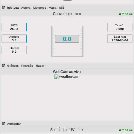
Info Lua
- Aurora
- Meteoros
- Mapa
- ISS
Chuva hoje - mm
am
7:36
2026
Taxa/h
256.3
0.000
Agosto
Last rain
0.0
3.8
2026-08-04
Ontem
0.0
Gráficos
- Previsão
- Radar
WebCam ao vivo
Aumentar
Sol - Índice UV - Lux
am
7:36