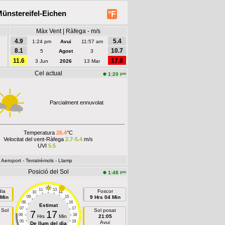
ünstereifel-Eichen
°F
Màx Vent | Ràfega - m/s
4.9
5.4
1:24 pm
Avui
11:57 am
8.1
10.7
5
Agost
3
11.6
17.8
3 Jun
2026
13 Mar
Cel actual
pm
1:20
Parcialment ennuvolat
Temperatura
26.4
°C
Velocitat del vent-Ràfega
2.7-5.4
m/s
UVI
5.5
- Aeroport
- Terratrèmols
- Llamp
Posició del Sol
pm
1:48
11
13
dia
Foscor
10
14
 Min
09
15
9 Hrs 04 Min
08
16
Estimat
07
17
 Sol
Sol posat
7
17
06
18
Hrs
Min
21:05
05
19
Avui
De llum del dia