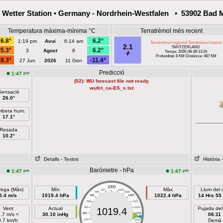
Wetter Station • Germany - Nordrhein-Westfalen • 53902 Bad M
Temperatura màxima-mínima °C
Terratrèmol més recent
6.8°
6.2°
1:19 pm
Avui
6:14 am
Terratrèmol regional Terratrèmol menor
2.1
SWITZERLAND
5.3°
6.2°
3
Agost
8
Temps: 2026-08-08 13:24
Profunditat: 8 KM Distància: 487 KM
8.3°
-11.4°
27 Jun
2026
11 Gen
Predicció
pm
1:47
(52): WU forecast file not ready
wufct_ca-ES_s.txt
Sensació
26.0°
beta hum.
17.1°
Rosada
10.2°
Detalls
- Textos
Història
Baròmetre - hPa
pm
pm
1:47
1:47
1000
fega (Màx)
Mín
Màx
Llum del 
997
1003
994
1006
5.4 m/s
1019.4 hPa
1022.4 hPa
14 Hrs 55
991
1009
988
1012
Vent
Actual
985
1015
Pujada del
1019.4
.7 m/s =
30.10 inHg
982
1018
06:11
9.7 km/h
Demà
979
1021