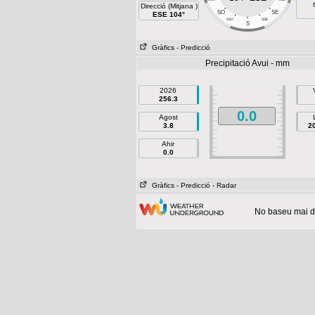
Direcció (Mitjana )
SO
SE
ESE 104°
SSO
SSE
S
Gràfics
- Predicció
Precipitació Avui - mm
2026
256.3
0.0
Agost
3.8
2
Ahir
0.0
Gràfics
- Predicció
- Radar
No baseu mai de