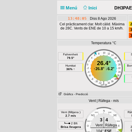
Menú
Inici
DH3PAE 
13:48:06
Diss 8 Ago 2026
Cel pràcticament clar. Molt càlid. Màxima
2
de 28C. Vents de ENE de 10 a 15 km/h.
3
3
Temperatura °C
10
8
12
Fahrenheit
6
14
79.5°
4
16
2
26.4°
18
0
20
Humitat
Bom
↑
26.8°
↓
6.2°
-2
22
36% ↑
-4
24
-6
26
-8
28
-10
30
|
-12
32
-14
34
Gràfics
- Predicció
Vent | Ràfega - m/s
N
Vent (Mitjana )
Rà
NNO
NNE
2.7 m/s
NO
NE
3
4
ONO
ENE
2 Bft
Vent
Ràfega
O
E
Brisa lleugera
2
104°
ESE
OSO
ESE