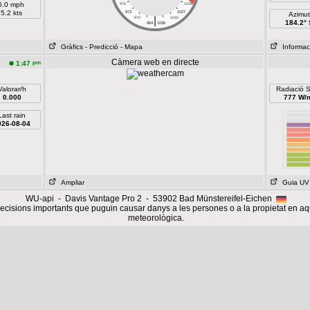
6.0 mph
976
1024
5.2 kts
973
1027
Azimut
|
970
1030
184.2° 
964
1036
Gràfics
- Predicció
- Mapa
Informaci
Càmera web en directe
pm
1:47
Valorar/h
Radiació S
0.000
777 W/
Last rain
026-08-04
Ampliar
Guia UV
WU-api - Davis Vantage Pro 2 - 53902 Bad Münstereifel-Eichen
cisions importants que puguin causar danys a les persones o a la propietat en aq
meteorològica.