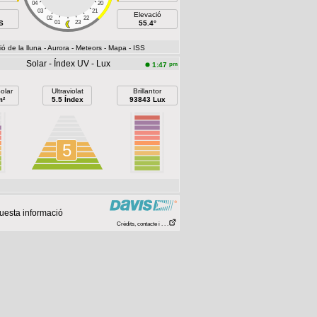
04
20
03
21
Elevació
02
22
S
01
23
55.4°
ó de la lluna
- Aurora
- Meteors
- Mapa
- ISS
Solar - Índex UV - Lux
pm
1:47
olar
Ultraviolat
Brillantor
m²
5.5 Índex
93843 Lux
5
uesta informació
Crèdits, contacte i . . .