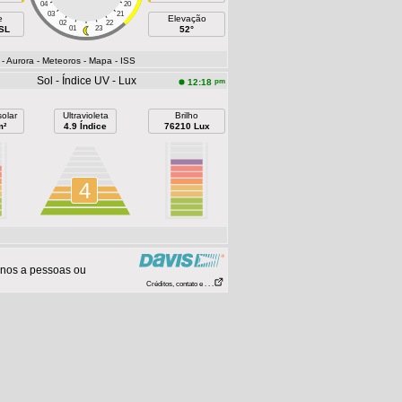
04
20
03
21
e
Elevação
02
22
SSL
01
23
52°
- Aurora
- Meteoros
- Mapa
- ISS
Sol - Índice UV - Lux
pm
12:18
olar
Ultravioleta
Brilho
m²
4.9 Índice
76210 Lux
4
anos a pessoas ou
Créditos, contato e . . .