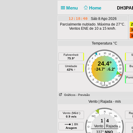
Menu
Home
DH3PAE 
12:18:40
Sáb 8 Ago 2026
Parcialmente nublado. Máxima de 27°C.
2
Ventos ENE de 10 a 15 km/h.
3
3
Temperatura °C
10
8
12
Fahrenheit
S
6
14
75.9°
4
16
2
24.4°
18
0
20
Umidade
Bu
↑
24.7°
↓
6.2°
-2
22
42% ↑
-4
24
-6
26
Pont
-8
28
-10
30
|
-12
32
-14
34
Gráficos
- Previsão
Vento | Rajada - m/s
N
Vento (Méd )
Ra
NNO
NNL
0.9 m/s
NO
NL
1
4
ONO
LNL
1 Bft
Vento
Rajada
O
E
Aragem
0
337°
NNO
OSO
LSL