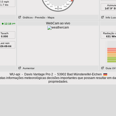
2.0 mph
976
1024
1.7 kts
973
1027
Azimut
|
970
1030
147.9° 
964
1036
Gráficos
- Previsão
- Mapa
Info Lua
WebCam ao vivo
pm
12:18
Taxa/h
Radiação s
0.000
631 W/
Last rain
026-08-04
Aumentar
Guia UV
WU-api - Davis Vantage Pro 2 - 53902 Bad Münstereifel-Eichen
tas informações meteorológicas decisões importantes que possam resultar em d
propriedades.