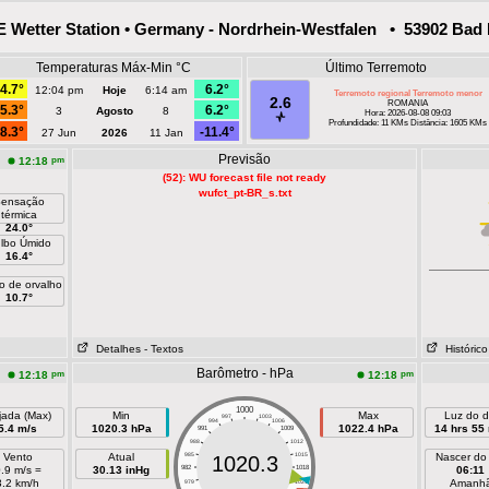
Wetter Station • Germany - Nordrhein-Westfalen • 53902 Bad 
Temperaturas Máx-Min °C
Último Terremoto
4.7°
6.2°
12:04 pm
Hoje
6:14 am
Terremoto regional Terremoto menor
2.6
ROMANIA
5.3°
6.2°
3
Agosto
8
Hora: 2026-08-08 09:03
Profundidade: 11 KMs Distância: 1605 KMs
8.3°
-11.4°
27 Jun
2026
11 Jan
Previsão
pm
12:18
(52): WU forecast file not ready
wufct_pt-BR_s.txt
ensação
térmica
24.0°
lbo Úmido
16.4°
o de orvalho
10.7°
Detalhes
- Textos
Histórico
Barômetro - hPa
pm
pm
12:18
12:18
1000
jada (Max)
Min
Max
Luz do d
997
1003
994
1006
5.4 m/s
1020.3 hPa
1022.4 hPa
14 hrs 55
991
1009
988
1012
Vento
Atual
985
1015
Nascer do
1020.3
.9 m/s =
30.13 inHg
982
1018
06:11
3.2 km/h
Amanh
979
1021