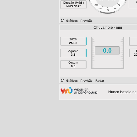
Direção (Méd )
SO
SL
NNO 337°
SSO
SSL
S
Gráficos
- Previsão
Chuva hoje - mm
2026
256.3
0.0
Agosto
3.8
2
Ontem
0.0
Gráficos
- Previsão
- Radar
Nunca baseie nes