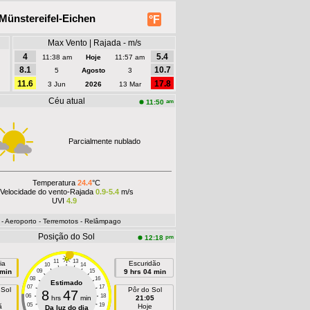
Münstereifel-Eichen
°F
Max Vento | Rajada - m/s
4
5.4
11:38 am
Hoje
11:57 am
8.1
10.7
5
Agosto
3
11.6
17.8
3 Jun
2026
13 Mar
Céu atual
am
11:50
Parcialmente nublado
Temperatura
24.4
°C
Velocidade do vento-Rajada
0.9-5.4
m/s
UVI
4.9
- Aeroporto
- Terremotos
- Relâmpago
Posição do Sol
pm
12:18
11
13
ia
Escuridão
10
14
 min
09
15
9 hrs 04 min
08
16
Estimado
07
17
 Sol
Pôr do Sol
8
47
06
18
hrs
min
21:05
05
19
ã
Hoje
Da luz do dia