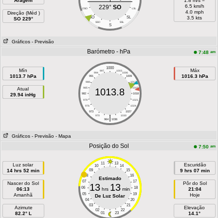
Aragem
1.8 m/s =
6.5 km/h
229°
SO
OSO
LSL
4.0 mph
Direção (Méd )
SO
SL
3.5 kts
SO 229°
SSO
SSL
S
Gráficos
- Previsão
Barómetro - hPa
am
7:48
1000
Mín
Máx
997
1003
994
1006
1013.7 hPa
1016.3 hPa
991
1009
988
1012
Atual
985
1015
1013.8
29.94 inHg
982
1018
979
1021
976
1024
973
1027
|
970
1030
964
1036
Gráficos
- Previsão
- Mapa
Posição do Sol
am
7:50
11
13
Luz solar
Escuridão
10
14
14 hrs 52 min
09
15
9 hrs 07 min
08
16
Estimado
07
17
Nascer do Sol
Pôr do Sol
13
13
06
18
06:13
hrs
min
21:04
05
19
Amanhã
Hoje
De Luz Solar
04
20
03
21
Azimute
Elevação
02
22
82.2° L
01
23
14.1°