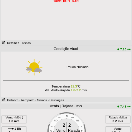
wufct_pt-PT_s.txt
Detalhes
- Textos
Condição Atual
am
7:20
Pouco Nublado
Temperatura
19.3
°C
Vel. Vento-Rajada
1.8-2.2
m/s
Histórico
- Aeroporto
- Sismos
- Descargas
Vento | Rajada - m/s
am
7:48
N
Vento (Méd )
Rajada (Máx)
NNO
NNL
1.8 m/s
NO
NL
2.2 m/s
2
2
ONO
LNL
1 Bft
Vento
Vento
Rajada
O
E