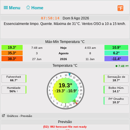
Menu
Home
°F
07:50:14
Dom 9 Ago 2026
Essencialmente limpo. Quente. Máxima de 31°C. Ventos OSO a 10 a 15 km/h.
Máx-Mín Temperatura °C
19.3°
10.9°
7:48 am
Hoje
4:03 am
35.3°
6.2°
3
Agosto
8
38.3°
-11.4°
27 Jun
2026
11 Jan
Temperatura °C
am
7:48
10
9
11
Fahrenheit
Sensação de
8
12
66.7°
18.7°
7
13
6
19.3°
14
5
15
Humidade
Bolbo Húm.
↑
19.3°
↓
10.9°
4
16
56% ↑
14.1°
3
17
2
18
Ptº Orvalho
1
19
10.3°
0
20
|
-1
21
-2
22
Gráficos
- Previsão
Previsão
(52): WU forecast file not ready