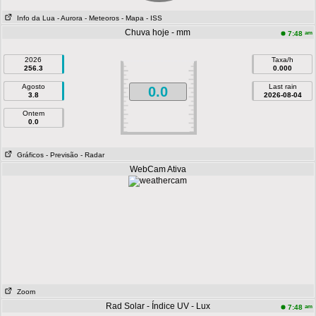
Info da Lua
- Aurora
- Meteoros
- Mapa
- ISS
Chuva hoje - mm
am
7:48
2026
Taxa/h
256.3
0.000
Agosto
Last rain
0.0
3.8
2026-08-04
Ontem
0.0
Gráficos
- Previsão
- Radar
WebCam Ativa
Zoom
Rad Solar - Índice UV - Lux
am
7:48