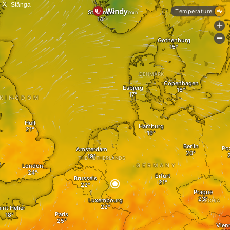
X
Stänga