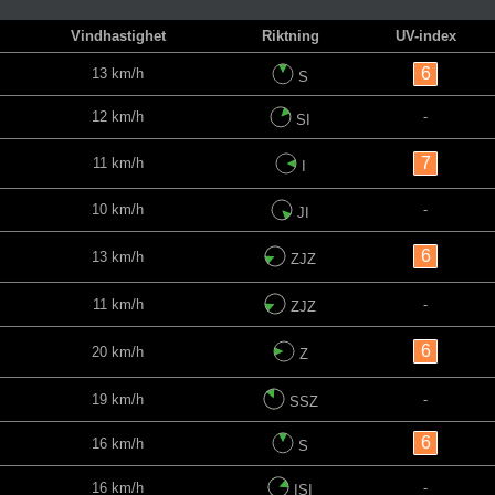
Vindhastighet
Riktning
UV-index
6
13 km/h
S
12 km/h
-
SI
7
11 km/h
I
10 km/h
-
JI
6
13 km/h
ZJZ
11 km/h
-
ZJZ
6
20 km/h
Z
19 km/h
-
SSZ
6
16 km/h
S
16 km/h
-
ISI