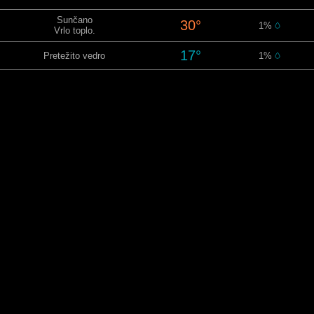
Sunčano
30°
1%
Vrlo toplo.
17°
Pretežito vedro
1%