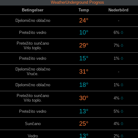
WeatherUnderground Prognos
Betingelser
Temp
Nederbörd
24°
Djelomično oblačno
-
10°
Pretežito vedro
6%
Pretežito sunčano
29°
7%
Vrlo toplo.
15°
Pretežito vedro
1%
Djelomično oblačno
31°
-
Vruće.
18°
Djelomično oblačno
1%
Pretežito sunčano
30°
4%
Vrlo toplo.
13°
Pretežito vedro
5%
25°
Sunčano
4%
13°
Vedro
2%