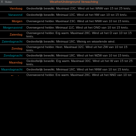
X
WeatherUnderground Verwachting
Sluiten
Vandaag
Gedeeltelijk bewolkt. Maximaal 23C. Wind uit het WNW van 15 tot 25 km/u.
Vanavond
Gedeeltelijk bewolkt. Minimaal 10C. Wind uit het NW van 10 tot 15 km/u.
Morgen
Overwegend helder. Maximaal 23C. Wind uit het NNW van 10 tot 15 km/u.
Morgenavond
Overwegend helder. Minimaal 11C. Wind uit het ONO van 10 tot 15 km/u.
Overwegend helder. Erg warm. Maximaal 28C. Wind uit het O van 10 tot 15
Zaterdag
km/u.
Zaterdagnacht
Gedeeltelijk bewolkt. Minimaal 16C. Weinig en wisselende wind.
Overwegend helder. Heet. Maximaal 32C. Wind uit het ZW van 10 tot 15
Zondag
km/u.
Zondagnacht
Gedeeltelijk bewolkt. Minimaal 18C. Wind uit het WZW van 10 tot 15 km/u.
Gedeeltelijk bewolkt. Erg warm. Maximaal 30C. Wind uit het W van 15 tot 25
Maandag
km/u.
Maandagnacht
Gedeeltelijk bewolkt. Minimaal 16C. Wind uit het NNW van 10 tot 15 km/u.
Overwegend helder. Erg warm. Maximaal 28C. Wind uit het NNO van 10 tot
Dinsdag
15 km/u.
Dinsdagnacht
Overwegend helder. Minimaal 16C. Wind uit het ONO van 10 tot 15 km/u.