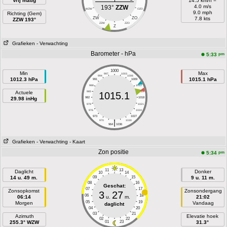
Vrij matig
14.5 km/h =
4.0 m/s
193°
ZZW
WZW
OZO
9.0 mph
Richting (Gem)
ZW
ZO
7.8 kts
ZZW 193°
ZZW
ZZO
Z
Grafieken
- Verwachting
Barometer - hPa
pm
5:33
1000
Min
Max
997
1003
994
1006
1012.3 hPa
1015.1 hPa
991
1009
988
1012
Actuele
985
1015
1015.1
29.98 inHg
982
1018
979
1021
976
1024
973
1027
|
970
1030
964
1036
Grafieken
- Verwachting
- Kaart
Zon positie
pm
5:34
11
13
Daglicht
Donker
10
14
14 u. 49 m.
09
15
9 u. 11 m.
08
16
Geschat:
07
17
Zonsopkomst
Zonsondergang
3
27
06
18
06:14
u.
m.
21:02
05
19
Morgen
Vandaag
daglicht
04
20
03
21
Azimuth
Elevatie hoek
02
22
255.3° WZW
01
23
31.3°