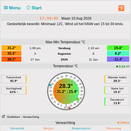
Menu
Start
°F
17:34:45
Maan 10 Aug 2026
Gedeeltelijk bewolkt. Minimaal 12C. Wind uit het NNW van 15 tot 30 km/u.
Max-Min Temperatuur °C
31.2°
15.4°
1:38 pm
Vandaag
1:18 am
35.3°
6.2°
3
Augustus
8
38.3°
-11.4°
27 Jun
2026
11 Jan
Temperatuur °C
pm
5:33
20
19
21
Fahrenheit
Warmte Index
18
22
82.9°
28.3°
17
23
16
28.3°
24
15
25
Vochtigheid
Natte bol
↑
31.2°
↓
15.4°
14
26
41% ↑
19.3°
13
27
12
28
Dauwpunt
11
29
13.8°
10
30
|
9
31
8
32
Grafieken
- Verwachting
Verwachting
Offline
Vanavond
Morgen
Morgenavond
Woensdag