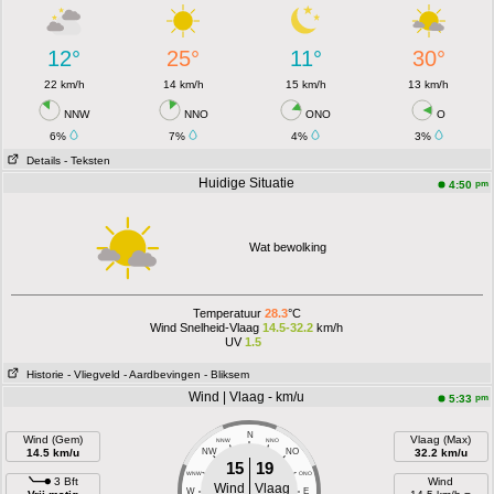
12°
25°
11°
30°
22 km/h
14 km/h
15 km/h
13 km/h
NNW
NNO
ONO
O
6%
7%
4%
3%
Details
- Teksten
Huidige Situatie
pm
4:50
Wat bewolking
Temperatuur
28.3
°C
Wind Snelheid-Vlaag
14.5-32.2
km/h
UV
1.5
Historie
- Vliegveld
- Aardbevingen
- Bliksem
Wind | Vlaag - km/u
pm
5:33
N
Wind (Gem)
Vlaag (Max)
NNW
NNO
14.5 km/u
NW
NO
32.2 km/u
15
19
WNW
ONO
3 Bft
Wind
Wind
Vlaag
W
E