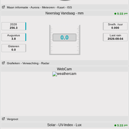
Maan informatie
- Aurora
- Meteoren
- Kaart
- ISS
Neerslag Vandaag - mm
pm
5:33
2026
Snelh. /uur
256.3
0.000
Augustus
Last rain
0.0
3.8
2026-08-04
Gisteren
0.0
Grafieken
- Verwachting
- Radar
WebCam
Vergroot
Solar - UV-Index - Lux
pm
5:33