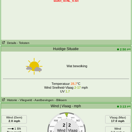
wufct_nl-NL_h.txt
Details
- Teksten
Huidige Situatie
pm
2:50
Wat bewolking
Temperatuur
28.7
°C
Wind Snelheid-Vlaag
2-17
mph
UV
1.7
Historie
- Vliegveld
- Aardbevingen
- Bliksem
Wind | Vlaag - mph
pm
3:13
N
Wind (Gem)
Vlaag (Max)
NNW
NNO
2.0 mph
NW
NO
17.0 mph
2
2
WNW
ONO
1 Bft
Wind
Wind
Vlaag
W
E