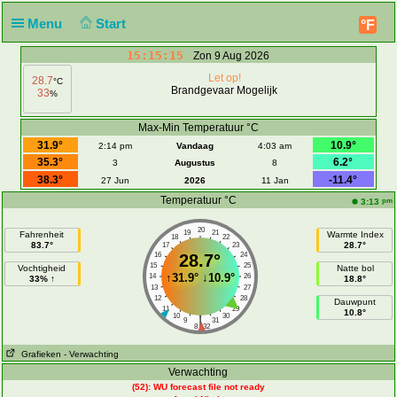
Menu
Start
°F
15:15:15
Zon 9 Aug 2026
Let op!
28.7
°C
Brandgevaar Mogelijk
33
%
Max-Min Temperatuur °C
31.9°
10.9°
2:14 pm
Vandaag
4:03 am
35.3°
6.2°
3
Augustus
8
38.3°
-11.4°
27 Jun
2026
11 Jan
Temperatuur °C
pm
3:13
20
19
21
Fahrenheit
Warmte Index
18
22
83.7°
28.7°
17
23
16
28.7°
24
15
25
Vochtigheid
Natte bol
↑
31.9°
↓
10.9°
14
26
33% ↑
18.8°
13
27
12
28
Dauwpunt
11
29
10.8°
10
30
|
9
31
8
32
Grafieken
- Verwachting
Verwachting
(52): WU forecast file not ready