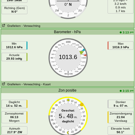
Zeer zwak
2.0 mph =
3.2 km/h
0°
N
WZW
OZO
0.9 m/s
Richting (Gem)
ZW
ZO
1.7 kts
N 0°
ZZW
ZZO
Z
Grafieken
- Verwachting
Barometer - hPa
pm
3:13
1000
Min
Max
997
1003
994
1006
1012.6 hPa
1016.3 hPa
991
1009
988
1012
Actuele
985
1015
1013.6
29.93 inHg
982
1018
979
1021
976
1024
973
1027
|
970
1030
964
1036
Grafieken
- Verwachting
- Kaart
Zon positie
pm
3:15
11
13
Daglicht
Donker
10
14
14 u. 52 m.
09
15
9 u. 07 m.
08
16
Geschat:
07
17
Zonsopkomst
Zonsondergang
5
48
06
18
06:13
u.
m.
21:04
05
19
Morgen
Vandaag
daglicht
04
20
03
21
Azimuth
Elevatie hoek
02
22
217.9° ZW
01
23
50.1°