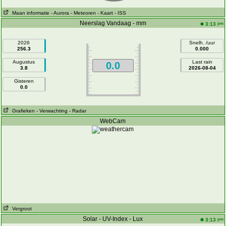
Maan informatie
- Aurora
- Meteoren
- Kaart
- ISS
Neerslag Vandaag - mm
pm
3:13
2026
Snelh. /uur
256.3
0.000
Augustus
Last rain
0.0
3.8
2026-08-04
Gisteren
0.0
Grafieken
- Verwachting
- Radar
WebCam
Vergroot
Solar - UV-Index - Lux
pm
3:13