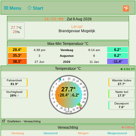
Menu
Start
°F
16:55:00
Zat 8 Aug 2026
Let op!
27.7
°C
Brandgevaar Mogelijk
28
%
Max-Min Temperatuur °C
28.4°
6.2°
4:38 pm
Vandaag
6:14 am
35.3°
6.2°
3
Augustus
8
38.3°
-11.4°
27 Jun
2026
11 Jan
Temperatuur °C
pm
4:54
10
8
12
Fahrenheit
Warmte Index
6
14
81.9°
27.7°
4
16
2
27.7°
18
0
20
Vochtigheid
Natte bol
↑
28.4°
↓
6.2°
-2
22
28% ↑
17.5°
-4
24
-6
26
Dauwpunt
-8
28
7.6°
-10
30
|
-12
32
-14
34
Grafieken
- Verwachting
Verwachting
Offline
Vandaag
Vanavond
Morgen
Morgenavond