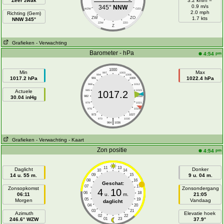
Zeer zwak
3.2 km/h =
0.9 m/s
345°
NNW
WZW
OZO
2.0 mph
Richting (Gem)
ZW
ZO
1.7 kts
NNW 345°
ZZW
ZZO
Z
Grafieken
- Verwachting
Barometer - hPa
pm
4:54
1000
Min
Max
997
1003
994
1006
1017.2 hPa
1022.4 hPa
991
1009
988
1012
Actuele
985
1015
1017.2
30.04 inHg
982
1018
979
1021
976
1024
973
1027
|
970
1030
964
1036
Grafieken
- Verwachting
- Kaart
Zon positie
pm
4:54
11
13
Daglicht
Donker
10
14
14 u. 55 m.
09
15
9 u. 04 m.
08
16
Geschat:
07
17
Zonsopkomst
Zonsondergang
4
10
06
18
06:11
u.
m.
21:05
05
19
Morgen
Vandaag
daglicht
04
20
03
21
Azimuth
Elevatie hoek
02
22
246.6° WZW
01
23
37.9°