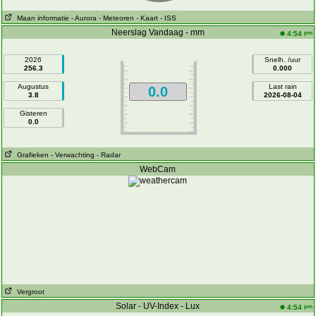
Maan informatie
- Aurora
- Meteoren
- Kaart
- ISS
Neerslag Vandaag - mm
pm
4:54
2026
Snelh. /uur
256.3
0.000
Augustus
Last rain
0.0
3.8
2026-08-04
Gisteren
0.0
Grafieken
- Verwachting
- Radar
WebCam
Vergroot
Solar - UV-Index - Lux
pm
4:54