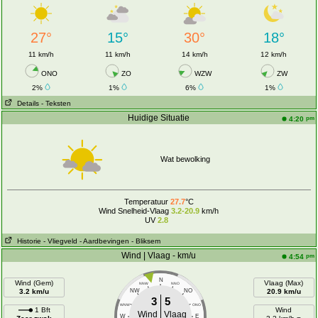
27°
15°
30°
18°
11 km/h
11 km/h
14 km/h
12 km/h
ONO
ZO
WZW
ZW
2%
1%
6%
1%
Details
- Teksten
Huidige Situatie
pm
4:20
Wat bewolking
Temperatuur
27.7
°C
Wind Snelheid-Vlaag
3.2-20.9
km/h
UV
2.8
Historie
- Vliegveld
- Aardbevingen
- Bliksem
Wind | Vlaag - km/u
pm
4:54
N
Wind (Gem)
Vlaag (Max)
NNW
NNO
3.2 km/u
NW
NO
20.9 km/u
3
5
WNW
ONO
1 Bft
Wind
Wind
Vlaag
W
E