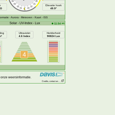
04
20
03
21
h
Elevatie hoek
02
22
ZO
01
23
49.9°
ormatie
- Aurora
- Meteoren
- Kaart
- ISS
Solar - UV-Index - Lux
am
11:54
ling
Ultraviolet
Herlderheid
m²
4.6 Index
90824 Lux
4
 onze weersinformatie.
Credits, contact en . . .