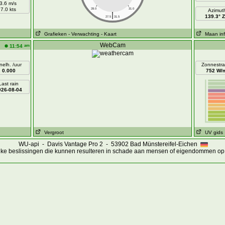
3.6 m/s
7.0 kts
28.0
31.0
Azimut
|
139.3° 
27.5
31.5
Grafieken
- Verwachting
- Kaart
Maan inf
WebCam
am
11:54
nelh. /uur
Zonnestra
0.000
752 W/
Last rain
026-08-04
Vergroot
UV gids
WU-api - Davis Vantage Pro 2 - 53902 Bad Münstereifel-Eichen
ijke beslissingen die kunnen resulteren in schade aan mensen of eigendommen op