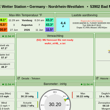
Wetter Station • Germany - Nordrhein-Westfalen • 53902 Bad M
Max-Min Temperatuur °F
Laatste aardbeving
69.1°
43.3°
11:29 am
Vandaag
6:24 am
Regionale Lichte beving
4.4
DODECANESE IS.-TURKEY BORDER RE
95.5°
43.3°
3
Augustus
7
Tijd: 2026-08-07 09:10
Diepte: 9.1 KMs Afstand: 1453 Mijlen
00.9°
11.5°
27 Jun
2026
11 Jan
Verwachting
am
11:54
(52): WU forecast file not ready
wufct_nl-NL_e.txt
Voelt als
67.2°
Natte bol
57.4°
auwpunt
48.4°
Details
- Teksten
Historie
Barometer - inHg
am
am
11:54
11:54
29.5
aag (Max)
Min
Max
Daglich
8.0 mph
30.19 inHg
30.22 inHg
14 u. 58
29.0
30.0
Wind
Actuele
Zonsopko
30.20
.0 mph =
1022.7 hPa
28.5
30.5
06:10
2.9 km/h
Morge