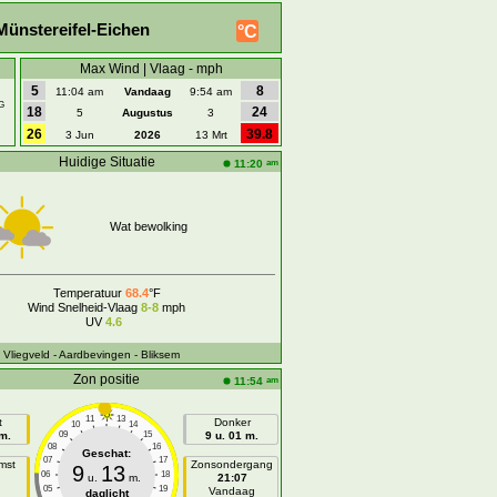
ünstereifel-Eichen
°C
Max Wind | Vlaag - mph
5
8
11:04 am
Vandaag
9:54 am
G
18
24
5
Augustus
3
26
39.8
3 Jun
2026
13 Mrt
Huidige Situatie
am
11:20
Wat bewolking
Temperatuur
68.4
°F
Wind Snelheid-Vlaag
8-8
mph
UV
4.6
- Vliegveld
- Aardbevingen
- Bliksem
Zon positie
am
11:54
11
13
t
Donker
10
14
 m.
09
15
9 u. 01 m.
08
16
Geschat:
07
17
mst
Zonsondergang
9
13
06
18
u.
m.
21:07
05
19
n
Vandaag
daglicht