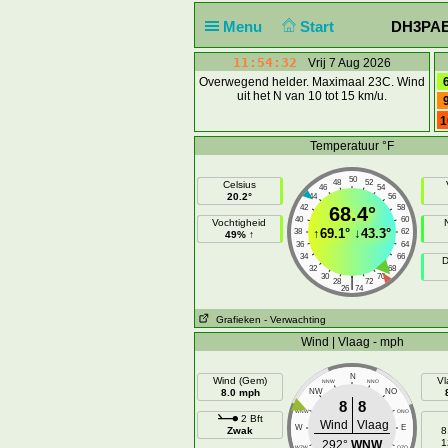
Menu
Start
DH3PAE 
11:54:32
Vrij 7 Aug 2026
Overwegend helder. Maximaal 23C. Wind
uit het N van 10 tot 15 km/u.
1
Temperatuur °F
50
48
52
Celsius
46
54
20.2°
44
56
42
68.4°
58
40
60
Vochtigheid
↑
69.1°
↓
43.3°
38
62
49% ↑
36
64
34
66
D
32
68
30
70
|
28
72
26
74
Grafieken
- Verwachting
Wind | Vlaag - mph
N
Wind (Gem)
Vl
NNW
NNO
8.0 mph
NW
NO
8
8
WNW
ONO
2 Bft
Wind
Vlaag
W
E
Zwak
8
1
292°
WNW
WZW
OZO