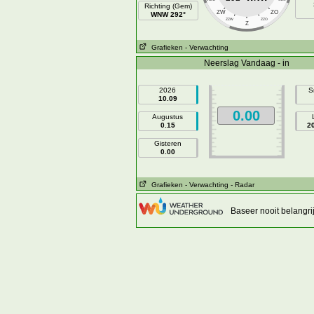
Richting (Gem)
ZW
ZO
WNW 292°
ZZW
ZZO
Z
Grafieken
- Verwachting
Neerslag Vandaag - in
2026
S
10.09
0.00
Augustus
0.15
2
Gisteren
0.00
Grafieken
- Verwachting
- Radar
Baseer nooit belangr