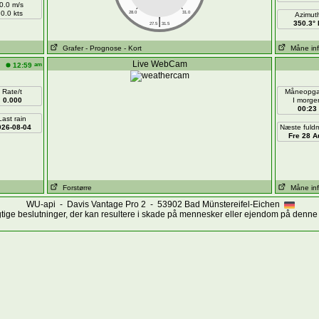
0.0 m/s
0.0 kts
28.0
31.0
Azimut
|
350.3° 
27.5
31.5
Grafer
- Prognose
- Kort
Måne in
Live WebCam
am
12:59
Rate/t
Måneopg
0.000
I morge
00:23
Last rain
026-08-04
Næste fuld
Fre 28 A
Forstørre
Måne in
WU-api - Davis Vantage Pro 2 - 53902 Bad Münstereifel-Eichen
gtige beslutninger, der kan resultere i skade på mennesker eller ejendom på denne 