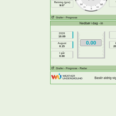
Retning (gns)
SV
SØ
N 0°
SSV
SSØ
S
Grafer
- Prognose
Nedbør i dag - in
2026
10.09
0.00
August
0.15
2
I går
0.00
Grafer
- Prognose
- Radar
Basér aldrig vi