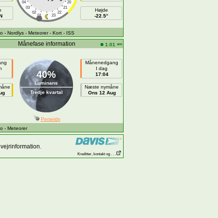
04
20
03
21
h
Højde
02
22
N
01
23
-22.5°
fo
- Nordlys
- Meteorer
- Kort
- ISS
Månefase information
am
1:01
ang
Månenedgang
n
I dag
40%
17:04
Luminans
måne
Næste nymåne
Tredje kvartal
ug
Ons 12 Aug
Perseids
fo
- Meteorer
vejrinformation.
Kreditter, kontakt og . . .