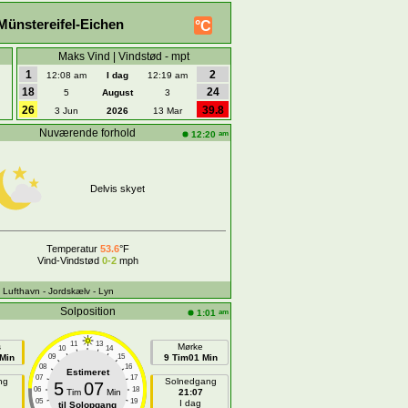
ünstereifel-Eichen
°C
Maks Vind | Vindstød - mpt
1
2
12:08 am
I dag
12:19 am
18
24
5
August
3
26
39.8
3 Jun
2026
13 Mar
Nuværende forhold
am
12:20
Delvis skyet
Temperatur
53.6
°F
Vind-Vindstød
0-2
mph
- Lufthavn
- Jordskælv
- Lyn
Solposition
am
1:01
11
13
s
Mørke
10
14
Min
09
15
9 Tim01 Min
08
16
Estimeret
07
17
ng
Solnedgang
5
07
06
18
Tim
Min
21:07
05
19
I dag
til Solopgang