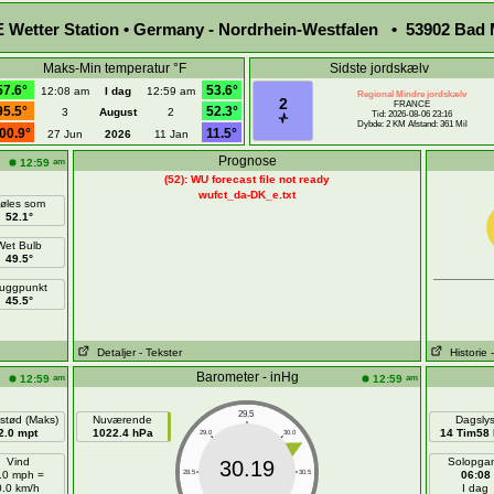
Wetter Station • Germany - Nordrhein-Westfalen • 53902 Bad M
Maks-Min temperatur °F
Sidste jordskælv
57.6°
53.6°
12:08 am
I dag
12:59 am
Regional Mindre jordskælv
2
FRANCE
95.5°
52.3°
3
August
2
Tid: 2026-08-06 23:16
Dybde: 2 KM Afstand: 361 Mil
00.9°
11.5°
27 Jun
2026
11 Jan
Prognose
am
12:59
(52): WU forecast file not ready
wufct_da-DK_e.txt
øles som
52.1°
Wet Bulb
49.5°
uggpunkt
45.5°
Detaljer
- Tekster
Historie
Barometer - inHg
am
am
12:59
12:59
29.5
stød (Maks)
Nuværende
Dagsly
2.0 mpt
1022.4 hPa
14 Tim58 
29.0
30.0
Vind
Solopga
30.19
.0 mph =
28.5
30.5
06:08
0.0 km/h
I dag