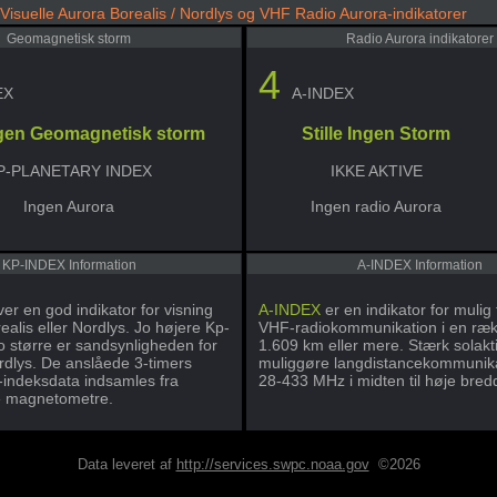
Visuelle Aurora Borealis / Nordlys og VHF Radio Aurora-indikatorer
Geomagnetisk storm
Radio Aurora indikatorer
4
EX
A-INDEX
Ingen Geomagnetisk storm
Stille Ingen Storm
P-PLANETARY INDEX
IKKE AKTIVE
Ingen Aurora
Ingen radio Aurora
KP-INDEX Information
A-INDEX Information
ver en god indikator for visning
A-INDEX
er en indikator for mulig
ealis eller Nordlys. Jo højere Kp-
VHF-radiokommunikation i en ræ
jo større er sandsynligheden for
1.609 km eller mere. Stærk solakti
ordlys. De anslåede 3-timers
muliggøre langdistancekommunik
-indeksdata indsamles fra
28-433 MHz i midten til høje bred
e magnetometre.
Data leveret af
http://services.swpc.noaa.gov
©2026