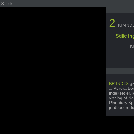
X
Luk
2
KP-IND
Stille 
K
KP-INDEX
gi
af Aurora Bor
indekset er, 
visning af N
Planetary Kp
jordbasered