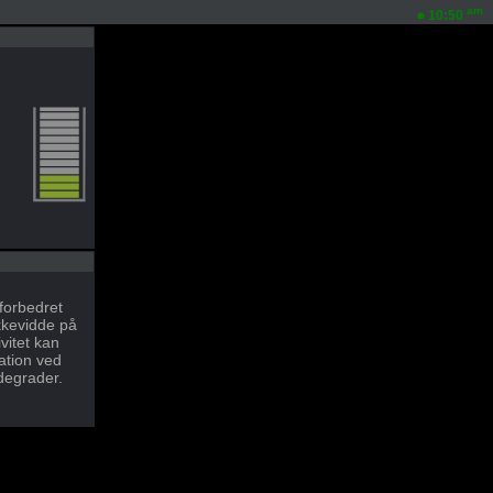
am
10:50
 forbedret
kkevidde på
vitet kan
ation ved
degrader.