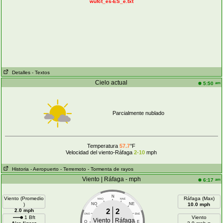
wufct_es-ES_e.txt
Detalles
- Textos
Cielo actual
am
5:50
Parcialmente nublado
Temperatura
57.7
°F
Velocidad del viento-Ráfaga
2-10
mph
Historia
- Aeropuerto
- Terremoto
- Tormenta de rayos
Viento | Ráfaga - mph
am
6:17
N
Viento (Promedio
Ráfaga (Max)
NNO
NNE
)
NO
NE
10.0 mph
2
2
2.0 mph
ONO
ENE
1 Bft
Viento
Viento
Ráfaga
O
E