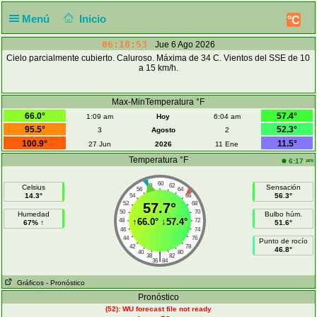
Menú
Inicio
°C
06:18:53
Jue 6 Ago 2026
Cielo parcialmente cubierto. Caluroso. Máxima de 34 C. Vientos del SSE de 10
a 15 km/h.
Max-MinTemperatura °F
66.0°
57.4°
1:09 am
Hoy
6:04 am
95.5°
52.3°
3
Agosto
2
100.9°
11.5°
27 Jun
2026
11 Ene
Temperatura °F
am
6:17
60
58
62
Celsius
Sensación
56
64
14.3°
56.3°
54
66
52
57.7°
68
50
70
Humedad
Bulbo húm.
↑
66.0°
↓
57.4°
48
72
67% ↑
51.6°
46
74
44
76
Punto de rocío
42
78
46.8°
40
80
|
38
82
36
84
Gráficos
- Pronóstico
Pronóstico
(52): WU forecast file not ready