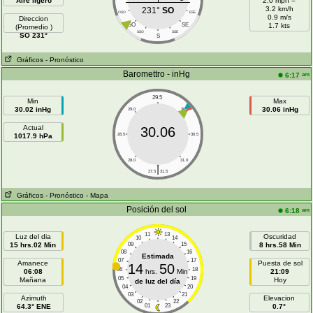
Aire ligero
2.0 mph =
3.2 km/h
231°
SO
OSO
ESE
0.9 m/s
Direccion
SO
SE
1.7 kts
(Promedio )
SSO
SSE
SO 231°
S
Gráficos
- Pronóstico
Baromettro - inHg
am
6:17
29.5
Min
Max
30.02 inHg
30.06 inHg
29.0
30.0
Actual
30.06
1017.9 hPa
28.5
30.5
28.0
31.0
|
27.5
31.5
Gráficos
- Pronóstico
- Mapa
Posición del sol
am
6:18
11
13
Luz del dia
Oscuridad
10
14
15 hrs.02 Min
09
15
8 hrs.58 Min
08
16
Estimada
07
17
Amanece
Puesta de sol
14
50
06
18
06:08
hrs.
Min
21:09
05
19
Mañana
Hoy
de luz del día
04
20
03
21
Azimuth
Elevacion
02
22
64.3° ENE
01
23
0.7°