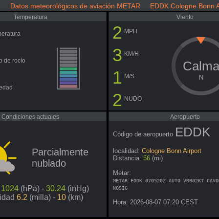
Datos meteorológicos de aviación METAR EDDK Cologne Bonn Ai
Temperatura
Viento
2
MPH
eratura
3
KM/H
o de rocío
Calm
1
M/S
N
edad
2
NUDO
Condiciones actuales
Aeropuerto
EDDK
Código de aeropuerto
Parcialmente
localidad:
Cologne Bonn Airport
Distancia:
56
(mi)
nublado
Metar:
METAR EDDK 070520Z AUTO VRB02KT CAVO
n
1024
(hPa) -
30.24
(inHg)
NOSIG
lidad
6.2
(milla) -
10
(km)
Hora: 2026-08-07 07:20 CEST