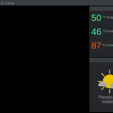
X
Cerrar
50
°F Temp
46
°F Punt
87
% Hum
Presió
Visibi