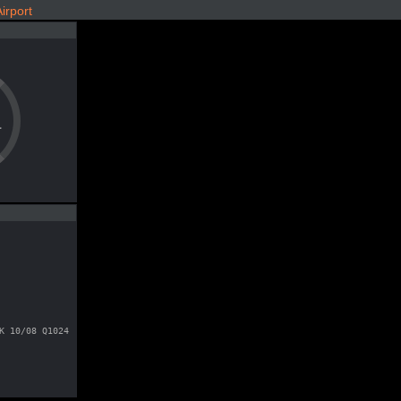
rport
a
K 10/08 Q1024