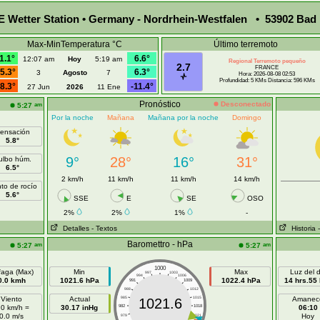
Wetter Station • Germany - Nordrhein-Westfalen • 53902 Bad 
Max-MinTemperatura °C
Último terremoto
1.1°
6.6°
12:07 am
Hoy
5:19 am
Regional Terremoto pequeño
2.7
FRANCE
5.3°
6.3°
3
Agosto
7
Hora: 2026-08-08 02:53
Profundidad: 5 KMs Distancia: 596 KMs
8.3°
-11.4°
27 Jun
2026
11 Ene
Pronóstico
Desconectado
am
5:27
Por la noche
Mañana
Mañana por la noche
Domingo
ensación
5.8°
9°
28°
16°
31°
ulbo húm.
6.5°
2 km/h
11 km/h
11 km/h
14 km/h
to de rocío
5.6°
SSE
E
SE
OSO
2%
2%
1%
-
Detalles
- Textos
Historia
Baromettro - hPa
am
am
5:27
5:27
1000
faga (Max)
Min
Max
Luz del d
997
1003
994
1006
0.0 kmh
1021.6 hPa
1022.4 hPa
14 hrs.55
991
1009
988
1012
Viento
Actual
985
1015
Amanec
1021.6
.0 km/h =
30.17 inHg
982
1018
06:10
0.0 m/s
Hoy
979
1021