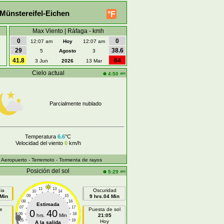
Münstereifel-Eichen
°F
Max Viento | Ráfaga - kmh
0
0
12:07 am
Hoy
12:07 am
29
38.6
5
Agosto
3
41.8
64
3 Jun
2026
13 Mar
Cielo actual
am
4:50
Parcialmente nublado
Temperatura
6.6
°C
Velocidad del viento
0
km/h
- Aeropuerto
- Terremoto
- Tormenta de rayos
Posición del sol
am
5:29
11
13
ia
Oscuridad
10
14
 Min
09
15
9 hrs.04 Min
08
16
Estimada
07
17
e
Puesta de sol
0
40
06
18
hrs.
Min
21:05
05
19
Hoy
A la salida