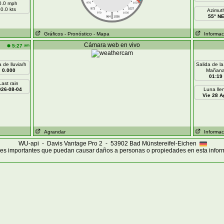
0.0 mph
976
1024
0.0 kts
973
1027
Azimut
|
970
1030
55° N
964
1036
Gráficos
- Pronóstico
- Mapa
Informaci
Cámara web en vivo
am
5:27
 de lluvia/h
Salida de la
0.000
Mañan
01:19
Last rain
026-08-04
Luna lle
Vie 28 A
Agrandar
Informaci
WU-api - Davis Vantage Pro 2 - 53902 Bad Münstereifel-Eichen
es importantes que puedan causar daños a personas o propiedades en esta infor