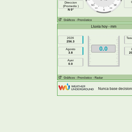
Direccion
SO
SE
(Promedio )
SSO
SSE
N 0°
S
Gráficos
- Pronóstico
Lluvia hoy - mm
2026
Tasa
256.3
0.0
Agosto
3.8
2
Ayer
0.0
Gráficos
- Pronóstico
- Radar
Nunca base decision