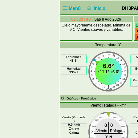
Menú
Inicio
DH3PAE 
05:29:41
Sab 8 Ago 2026
Cielo mayormente despejado. Mínima de
1
9 C. Vientos suaves y variables.
3
3
Temperatura °C
10
9
11
Fahrenheit
S
8
12
43.9°
7
13
6
6.6°
14
5
15
Humedad
B
↑
11.1°
↓
6.6°
4
16
93% ↑
3
17
2
18
Pun
1
19
0
20
|
-1
21
-2
22
Gráficos
- Pronóstico
Viento | Ráfaga - kmh
N
Viento (Promedio
Rá
NNO
NNE
)
NO
NE
0
0
0.0 kmh
ONO
ENE
0 Bft
Viento
Ráfaga
O
E
Calma
0
0°
N
OSO
ESE