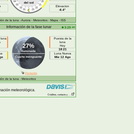
04
20
del sol
03
21
h
Elevacion
02
22
E
01
23
-6.4°
ón de la luna
- Aurora
- Meteoritos
- Mapa
- ISS
Información de la fase lunar
am
5:29
 luna
Puesta de la
a
luna
27%
Hoy
18:21
Iluminada
na
Luna Nueva
Cuarto menguante
go
Mie 12 Ago
Perseids
ón de la luna
- Meteoritos
mación meteorológica.
Créditos, contacto y . . .