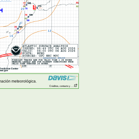
mación meteorológica.
Créditos, contacto y . . .