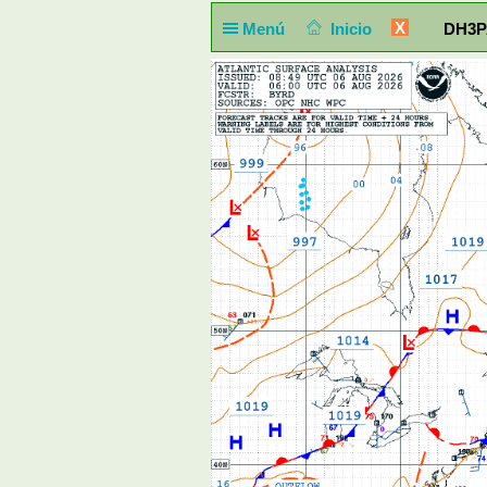
X
Menú
Inicio
DH3PA