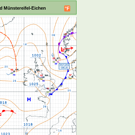
d Münstereifel-Eichen
°F