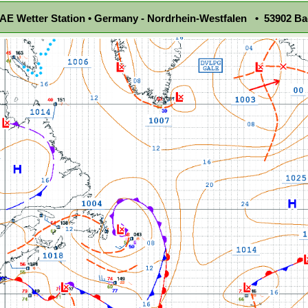
E Wetter Station • Germany - Nordrhein-Westfalen • 53902 Ba